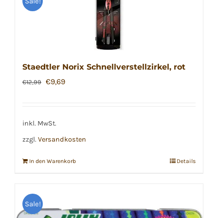
Sale!
Staedtler Norix Schnellverstellzirkel, rot
Ursprünglicher
Aktueller
€
9,69
€
12,99
Preis
Preis
war:
ist:
€12,99
€9,69.
inkl. MwSt.
zzgl.
Versandkosten
In den Warenkorb
Details
Sale!