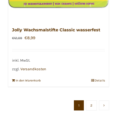
Jolly Wachsmalstifte Classic wasserfest
Ursprünglicher
Aktueller
€
8,99
€
12,09
Preis
Preis
war:
ist:
€12,09
€8,99.
inkl. MwSt.
zzgl.
Versandkosten
In den Warenkorb
Details
1
2