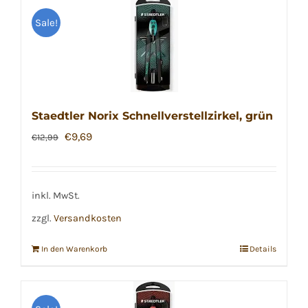
Sale!
Staedtler Norix Schnellverstellzirkel, grün
Ursprünglicher
Aktueller
€
9,69
€
12,99
Preis
Preis
war:
ist:
€12,99
€9,69.
inkl. MwSt.
zzgl.
Versandkosten
In den Warenkorb
Details