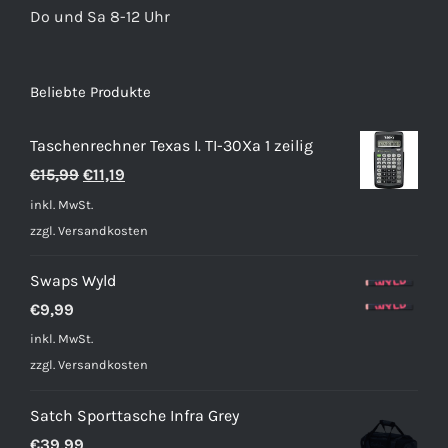
Do und Sa 8-12 Uhr
Beliebte Produkte
Taschenrechner Texas I. TI-30Xa 1 zeilig
Ursprünglicher
Aktueller
€
15,99
€
11,19
Preis
Preis
inkl. MwSt.
war:
ist:
zzgl.
Versandkosten
€15,99
€11,19.
Swaps Wyld
€
9,99
inkl. MwSt.
zzgl.
Versandkosten
Satch Sporttasche Infra Grey
€
39,99