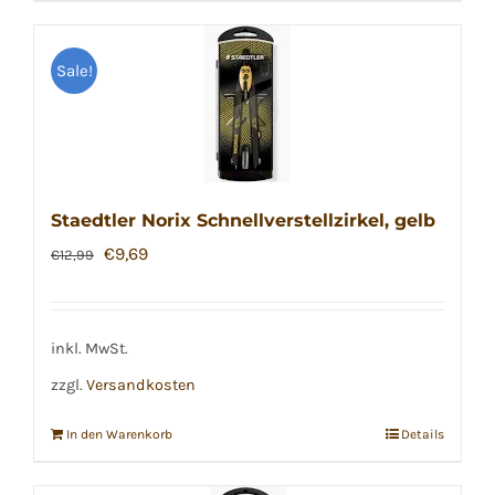
Sale!
Staedtler Norix Schnellverstellzirkel, gelb
Ursprünglicher
Aktueller
€
9,69
€
12,99
Preis
Preis
war:
ist:
€12,99
€9,69.
inkl. MwSt.
zzgl.
Versandkosten
In den Warenkorb
Details