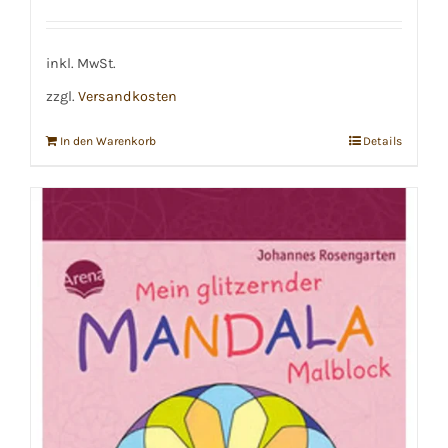
inkl. MwSt.
zzgl.
Versandkosten
In den Warenkorb
Details