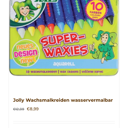
Jolly Wachsmalkreiden wasservermalbar
Ursprünglicher
Aktueller
€
8,99
€
12,09
Preis
Preis
war:
ist: