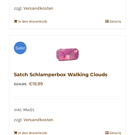
zzgl.
Versandkosten
In den Warenkorb
Details
Sale!
Satch Schlamperbox Walking Clouds
Ursprünglicher
Aktueller
€
19,99
€
24,99
Preis
Preis
war:
ist:
€24,99
€19,99.
inkl. MwSt.
zzgl.
Versandkosten
In den Warenkorb
Details