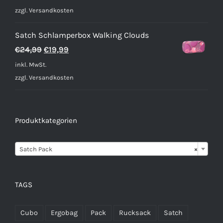
war:
ist:
zzgl.
Versandkosten
€2,59
€1,89.
Satch Schlamperbox Walking Clouds
Ursprünglicher
Aktueller
€
24,99
€
19,99
Preis
Preis
inkl. MwSt.
war:
ist:
zzgl.
Versandkosten
€24,99
€19,99.
Produktkategorien

Satch Pack
×
TAGS
Cubo
Ergobag
Pack
Rucksack
Satch