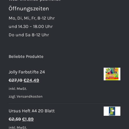
Öffnungszeiten
Mo, Di, Mi, Fr, 8-12 Uhr
und 14.30 – 18.00 Uhr
Do und Sa 8-12 Uhr
Beliebte Produkte
Jolly Farbstifte 24
Ursprünglicher
Aktueller
€
27,19
€
24,49
Preis
Preis
inkl. MwSt.
war:
ist:
zzgl.
Versandkosten
€27,19
€24,49.
Ursus Heft A4 20 Blatt
Ursprünglicher
Aktueller
€
2,59
€
1,89
Preis
Preis
inkl. MwSt.