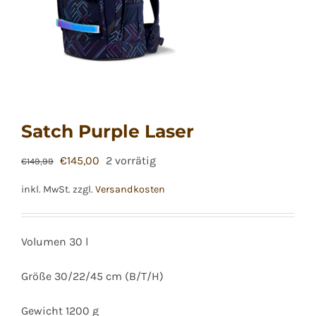
Satch Purple Laser
Ursprünglicher
Aktueller
€
145,00
2 vorrätig
€
149,99
Preis
Preis
inkl. MwSt.
zzgl.
Versandkosten
war:
ist:
€149,99
€145,00.
Volumen 30 l
Größe 30/22/45 cm (B/T/H)
Gewicht 1200 g