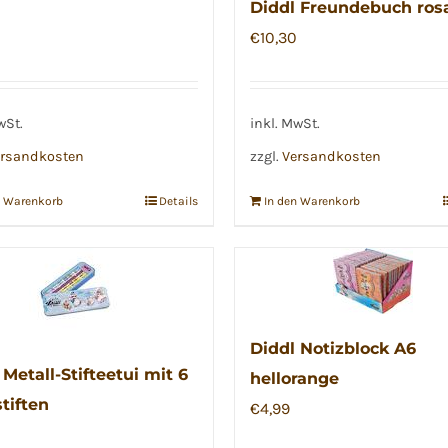
Diddl Freundebuch ros
€
10,30
wSt.
inkl. MwSt.
rsandkosten
zzgl.
Versandkosten
n Warenkorb
Details
In den Warenkorb
Diddl Notizblock A6
 Metall-Stifteetui mit 6
hellorange
tiften
€
4,99