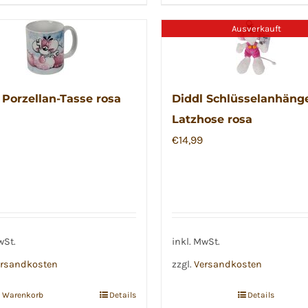
Ausverkauft
 Porzellan-Tasse rosa
Diddl Schlüsselanhänge
Latzhose rosa
€
14,99
wSt.
inkl. MwSt.
rsandkosten
zzgl.
Versandkosten
n Warenkorb
Details
Details