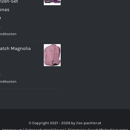
nzen-Set
onas
9
.
andkosten
atch Magnolia
.
andkosten
© Copyright 2021 -
2026 by
ilse-pachler.at
Impressum
|
Datenschutzerklärung
|
Allgemeine Geschäftsbedingungen