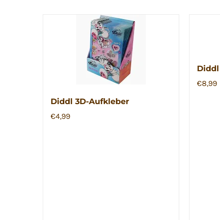
Diddl
€
8,99
Diddl 3D-Aufkleber
€
4,99