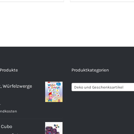
 Produkte
Produktkategorien
, Würfelzwerge
Deko und Geschenksartikel
.
andkosten
 Cubo