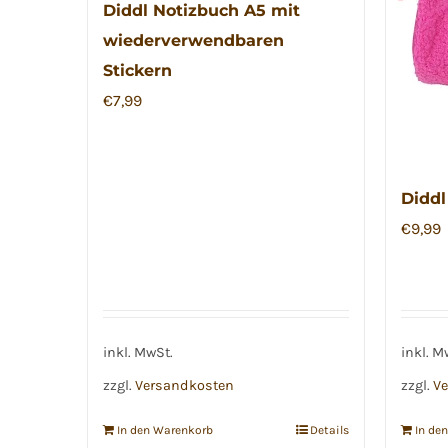
Diddl Notizbuch A5 mit
wiederverwendbaren
Stickern
€
7,99
Diddl
€
9,99
inkl. MwSt.
inkl. M
zzgl.
Versandkosten
zzgl.
Ve
In den Warenkorb
Details
In de