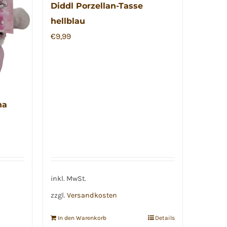
Diddl Porzellan-Tasse
hellblau
€
9,99
na
inkl. MwSt.
zzgl.
Versandkosten
In den Warenkorb
Details