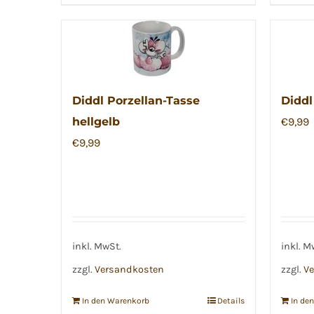
Diddl Porzellan-Tasse
Diddl
hellgelb
€
9,99
€
9,99
inkl. MwSt.
inkl. M
zzgl.
Versandkosten
zzgl.
Ve
In den Warenkorb
Details
In de