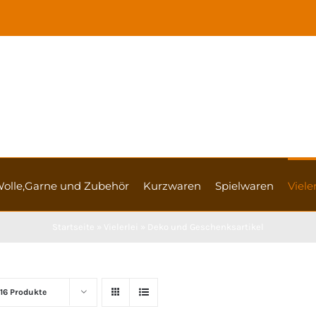
olle,Garne und Zubehör
Kurzwaren
Spielwaren
Vieler
Startseite
»
Vielerlei
»
Deko und Geschenksartikel
16 Produkte