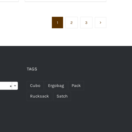
1
2
3
TAGS

Cubo
Ergobag
Pack
×
Rucksack
Satch