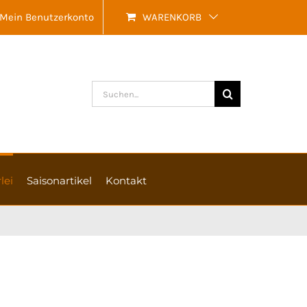
Mein Benutzerkonto
WARENKORB
Suche
nach:
lei
Saisonartikel
Kontakt