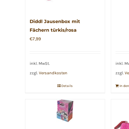
Diddl Jausenbox mit
Fächern türkis/rosa
€
7,99
inkl. MwSt.
inkl. M
zzgl.
Versandkosten
zzgl.
Ve
Details
In de