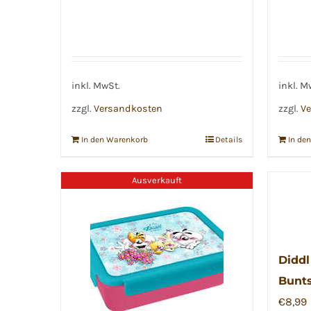
inkl. MwSt.
inkl. M
zzgl.
Versandkosten
zzgl.
Ve
In den Warenkorb
Details
In de
Ausverkauft
Diddl
Bunts
€
8,99