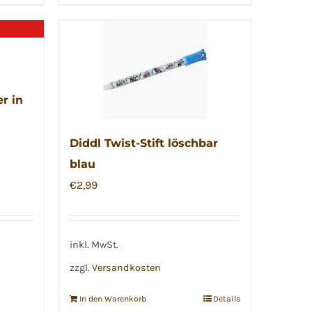
r in
Diddl Twist-Stift löschbar
blau
€
2,99
inkl. MwSt.
zzgl.
Versandkosten
In den Warenkorb
Details