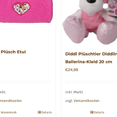
 Plüsch Etui
Diddl Plüschtier Diddli
Ballerina-Kleid 20 cm
€
24,99
wSt.
inkl. MwSt.
rsandkosten
zzgl.
Versandkosten
n Warenkorb
Details
Details