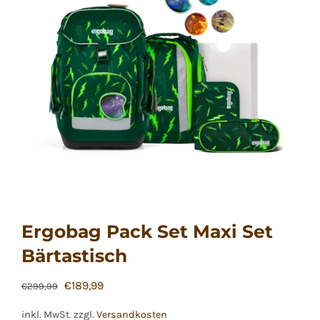
Ergobag Pack Set Maxi Set
Bärtastisch
Ursprünglicher
Aktueller
€
189,99
€
299,99
Preis
Preis
inkl. MwSt.
zzgl.
Versandkosten