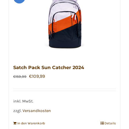
Satch Pack Sun Catcher 2024
Ursprünglicher
Aktueller
€
109,99
€
159,99
Preis
Preis
war:
ist:
€159,99
€109,99.
inkl. MwSt.
zzgl.
Versandkosten
In den Warenkorb
Details