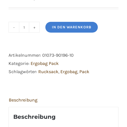
war:
ist:
€299,99
€189,99.
IN DEN WARENKORB
Ergobag
Pack
Set
Artikelnummer:
01073-90196-10
Maxi
Kategorie:
Ergobag Pack
Set
Schlagwörter:
Rucksack
,
Ergobag
,
Pack
Bärtastisch
Menge
Beschreibung
Beschreibung