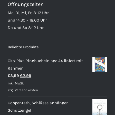
Öffnungszeiten
Mo, Di, Mi, Fr, 8-12 Uhr
und 14.30 – 18.00 Uhr
Do und Sa 8-12 Uhr
Beliebte Produkte
Öko-Plus Ringbucheinlage A4 liniert mit
Rahmen
Ursprünglicher
Aktueller
€
3,99
€
2,99
Preis
Preis
inkl. MwSt.
war:
ist:
zzgl.
Versandkosten
€3,99
€2,99.
Coppenrath, Schlüsselanhänger
Schutzengel