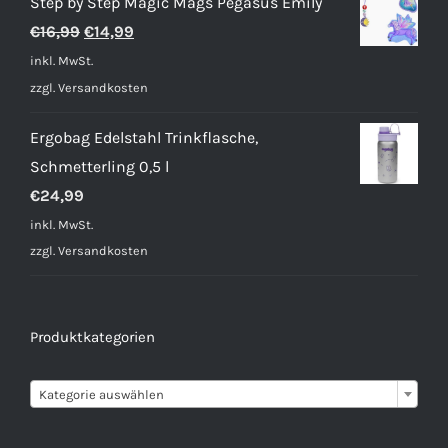
Step by Step Magic Mags Pegasus Emily
Ursprünglicher
Aktueller
€
16,99
€
14,99
Preis
Preis
inkl. MwSt.
war:
ist:
zzgl.
Versandkosten
€16,99
€14,99.
Ergobag Edelstahl Trinkflasche,
Schmetterling 0,5 l
€
24,99
inkl. MwSt.
zzgl.
Versandkosten
Produktkategorien

Kategorie auswählen