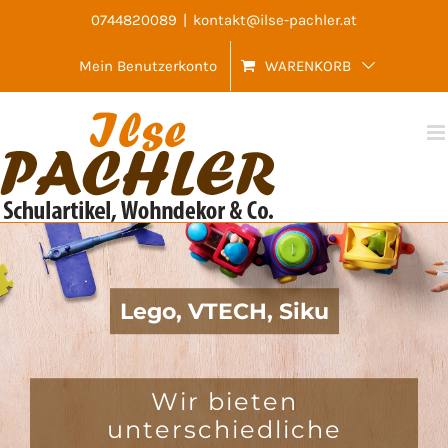
Skip
0744820089
|
kontakt@ilse-pachler.at
to
Mein Benutzerkonto
WARENKORB
content
Lego, VTECH, Siku
Wir bieten
unterschiedliche