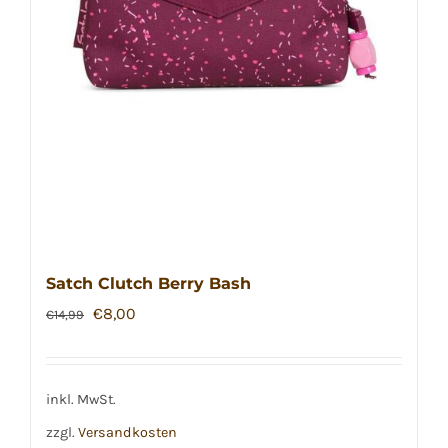
Satch Clutch Berry Bash
Ursprünglicher
Aktueller
€
8,00
€
14,99
Preis
Preis
war:
ist:
€14,99
€8,00.
inkl. MwSt.
zzgl.
Versandkosten