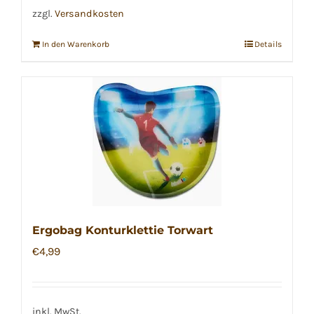
zzgl.
Versandkosten
In den Warenkorb
Details
Ergobag Konturklettie Torwart
€
4,99
inkl. MwSt.