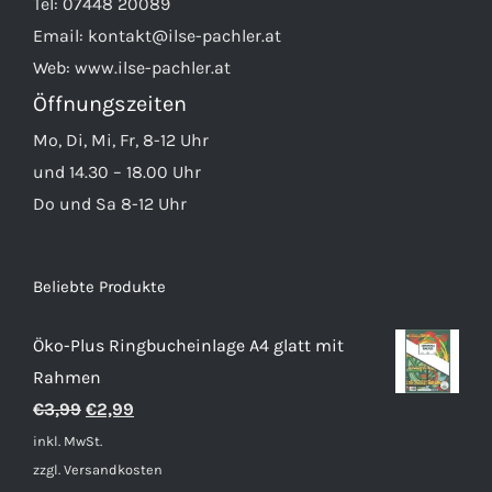
Tel:
07448 20089
Email:
kontakt@ilse-pachler.at
Web:
www.ilse-pachler.at
Öffnungszeiten
Mo, Di, Mi, Fr, 8-12 Uhr
und 14.30 – 18.00 Uhr
Do und Sa 8-12 Uhr
Beliebte Produkte
Öko-Plus Ringbucheinlage A4 glatt mit
Rahmen
Ursprünglicher
Aktueller
€
3,99
€
2,99
Preis
Preis
inkl. MwSt.
war:
ist:
zzgl.
Versandkosten