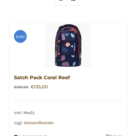
Sale!
Satch Pack Coral Reef
Ursprünglicher
Aktueller
€
135,00
€
139,99
Preis
Preis
war:
ist:
€139,99
€135,00.
inkl. MwSt.
zzgl.
Versandkosten