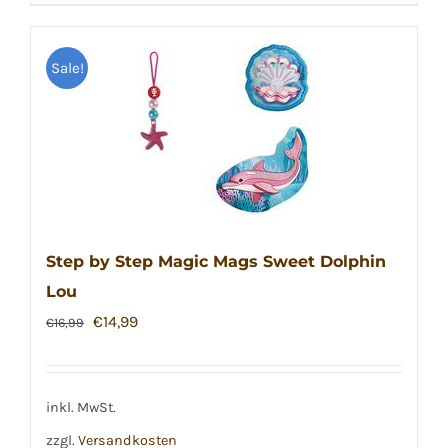
Sale!
Step by Step Magic Mags Sweet Dolphin
Lou
Ursprünglicher
Aktueller
€
14,99
€
16,99
Preis
Preis
war:
ist:
€16,99
€14,99.
inkl. MwSt.
zzgl.
Versandkosten