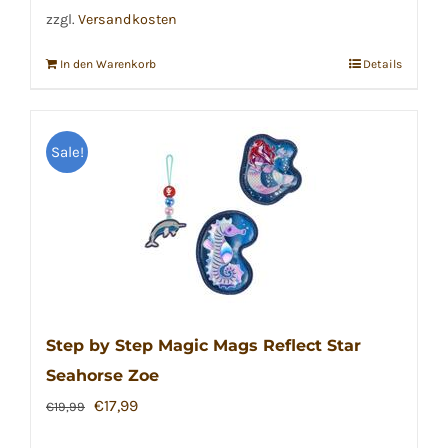
zzgl.
Versandkosten
In den Warenkorb
Details
Sale!
Step by Step Magic Mags Reflect Star
Seahorse Zoe
Ursprünglicher
Aktueller
€
17,99
€
19,99
Preis
Preis