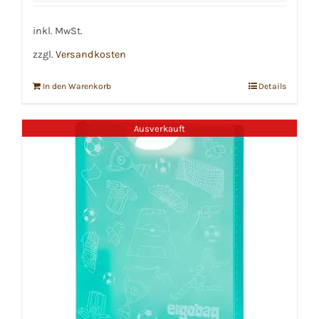
war:
ist:
€19,99
€17,99.
inkl. MwSt.
zzgl.
Versandkosten
In den Warenkorb
Details
Ausverkauft