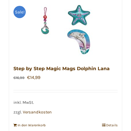
Sale!
Step by Step Magic Mags Dolphin Lana
Ursprünglicher
Aktueller
€
14,99
€
16,99
Preis
Preis
war:
ist:
€16,99
€14,99.
inkl. MwSt.
zzgl.
Versandkosten
In den Warenkorb
Details