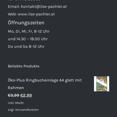
Email:
kontakt@ilse-pachler.at
Web:
www.ilse-pachler.at
Öffnungszeiten
Mo, Di, Mi, Fr, 8-12 Uhr
und 14.30 – 18.00 Uhr
Do und Sa 8-12 Uhr
Beliebte Produkte
Öko-Plus Ringbucheinlage A4 glatt mit
Rahmen
Ursprünglicher
Aktueller
€
3,99
€
2,99
Preis
Preis
inkl. MwSt.
war:
ist:
zzgl.
Versandkosten