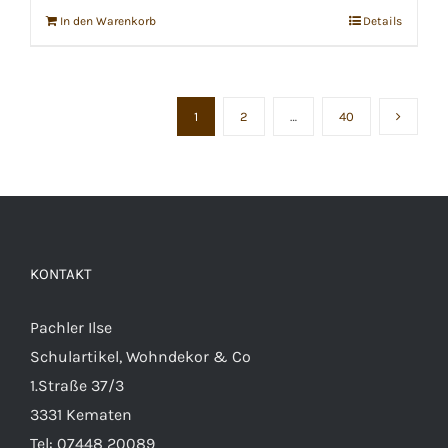
In den Warenkorb
Details
1
2
…
40
KONTAKT
Pachler Ilse
Schulartikel, Wohndekor & Co
1.Straße 37/3
3331 Kematen
Tel:
07448 20089