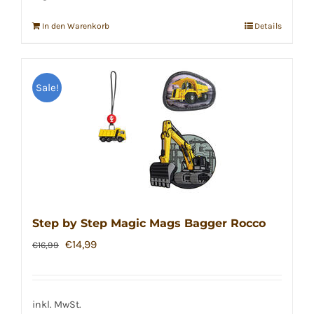
In den Warenkorb
Details
Sale!
Step by Step Magic Mags Bagger Rocco
Ursprünglicher
Aktueller
€
14,99
€
16,99
Preis
Preis
war:
ist:
€16,99
€14,99.
inkl. MwSt.