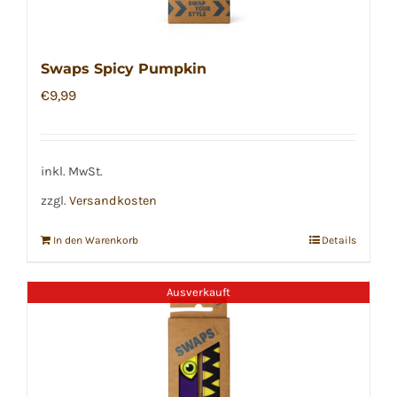
Swaps Spicy Pumpkin
€
9,99
inkl. MwSt.
zzgl.
Versandkosten
In den Warenkorb
Details
Ausverkauft