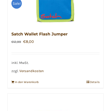
Sale!
Satch Wallet Flash Jumper
Ursprünglicher
Aktueller
€
8,00
€
12,99
Preis
Preis
war:
ist:
€12,99
€8,00.
inkl. MwSt.
zzgl.
Versandkosten
In den Warenkorb
Details