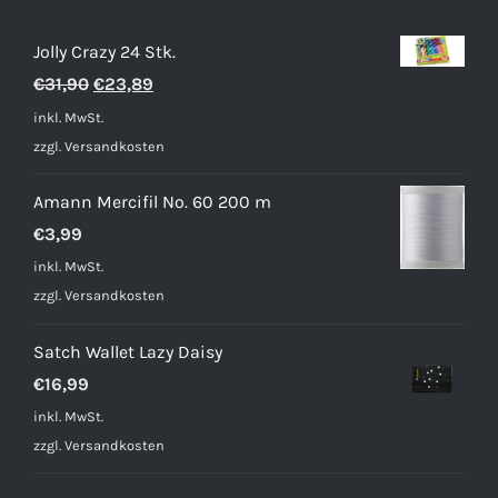
Jolly Crazy 24 Stk.
Ursprünglicher
Aktueller
€
31,90
€
23,89
Preis
Preis
inkl. MwSt.
war:
ist:
zzgl.
Versandkosten
€31,90
€23,89.
Amann Mercifil No. 60 200 m
€
3,99
inkl. MwSt.
zzgl.
Versandkosten
Satch Wallet Lazy Daisy
€
16,99
inkl. MwSt.
zzgl.
Versandkosten