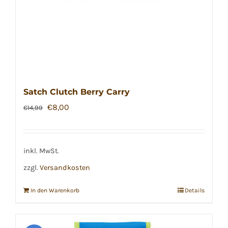
Satch Clutch Berry Carry
Ursprünglicher
Aktueller
€
8,00
€
14,99
Preis
Preis
war:
ist:
€14,99
€8,00.
inkl. MwSt.
zzgl.
Versandkosten
In den Warenkorb
Details