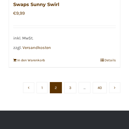
Swaps Sunny Swirl
€
9,99
inkl. MwSt.
zzgl.
Versandkosten
In den Warenkorb
Details
1
2
3
…
40