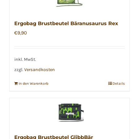
Ergobag Brustbeutel Bäranusaurus Rex
€
9,90
inkl. MwSt.
zzgl.
Versandkosten
In den Warenkorb
Details
Ergobag Brustbeutel GlibbBär