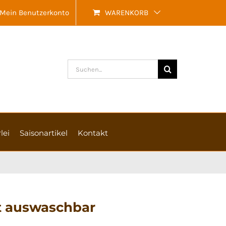
Mein Benutzerkonto
WARENKORB
Suche
nach:
lei
Saisonartikel
Kontakt
ht auswaschbar