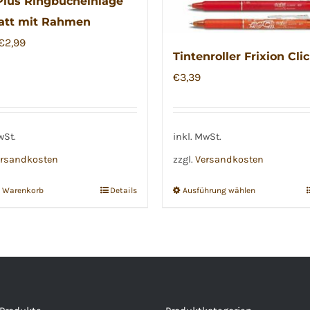
lus Ringbucheinlage
att mit Rahmen
Ursprünglicher
Aktueller
€
2,99
Tintenroller Frixion Cli
Preis
Preis
€
3,39
war:
ist:
€3,99
€2,99.
wSt.
inkl. MwSt.
rsandkosten
zzgl.
Versandkosten
n Warenkorb
Details
Ausführung wählen
Dieses
Produkt
weist
mehrere
Varianten
auf.