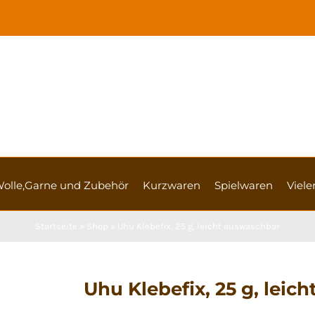
olle,Garne und Zubehör
Kurzwaren
Spielwaren
Vieler
Startseite
»
Shop
»
Uhu Klebefix, 25 g, leicht auswaschbar
Uhu Klebefix, 25 g, leic