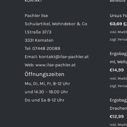
KONTAKT
Beliebte
Die
Optionen
Pachler Ilse
Ursus F
können
U
Schulartikel, Wohndekor & Co
€
3,69
€
auf
P
1.Straße 37/3
inkl. MwSt
der
w
zzgl.
Vers
3331 Kematen
Produktseite
€
Tel:
07448 20089
gewählt
Ergobag 
Email:
kontakt@ilse-pachler.at
werden
ml, Welta
Web:
www.ilse-pachler.at
€
14,99
Öffnungszeiten
inkl. MwSt
Mo, Di, Mi, Fr, 8-12 Uhr
zzgl.
Vers
und 14.30 – 18.00 Uhr
Do und Sa 8-12 Uhr
Ergobag
Drachen
€
12,99
inkl. MwSt