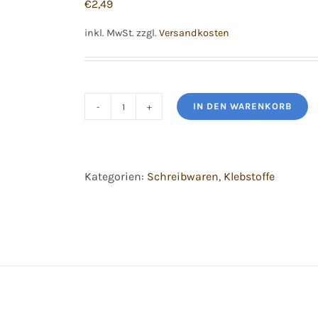
€
2,49
inkl. MwSt.
zzgl.
Versandkosten
IN DEN WARENKORB
Uhu
Klebefix,
25
Kategorien:
Schreibwaren
,
Klebstoffe
g,
leicht
auswaschbar
Menge