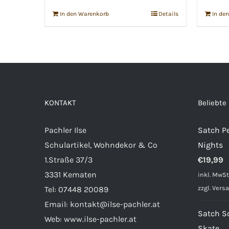
In den Warenkorb
Details
In de
KONTAKT
Beliebte
Pachler Ilse
Satch Pe
Schulartikel, Wohndekor & Co
Nights
1.Straße 37/3
€
19,99
3331 Kematen
inkl. MwSt
zzgl.
Vers
Tel:
07448 20089
Email:
kontakt@ilse-pachler.at
Satch S
Web:
www.ilse-pachler.at
Skate