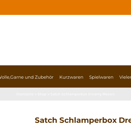
olle,Garne und Zubehör
Kurzwaren
Spielwaren
Vieler
Startseite
»
Shop
»
Satch Schlamperbox Dreamy Mosaic
Satch Schlamperbox Dr