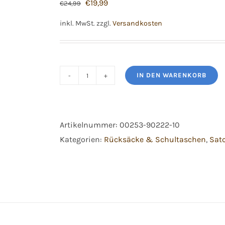
Ursprünglicher
Aktueller
€
19,99
€
24,99
Preis
Preis
inkl. MwSt.
zzgl.
Versandkosten
war:
ist:
€24,99
€19,99.
IN DEN WARENKORB
Satch
Schlamperbox
Dreamy
Artikelnummer:
00253-90222-10
Mosaic
Kategorien:
Rücksäcke & Schultaschen
,
Sat
Menge