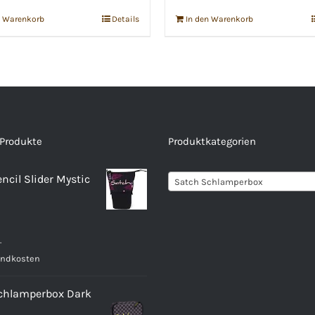
n Warenkorb
Details
In den Warenkorb
 Produkte
Produktkategorien
ncil Slider Mystic
Satch Schlamperbox
.
andkosten
chlamperbox Dark