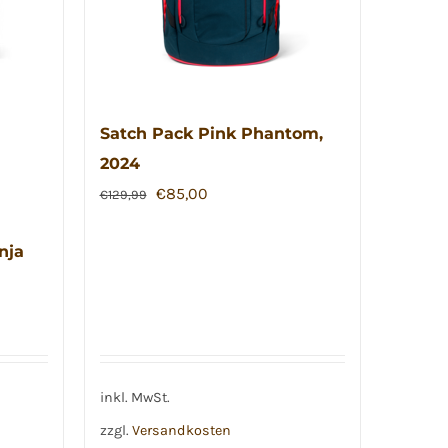
Satch Pack Pink Phantom,
2024
Ursprünglicher
Aktueller
€
85,00
€
129,99
Preis
Preis
war:
ist:
nja
€129,99
€85,00.
inkl. MwSt.
zzgl.
Versandkosten