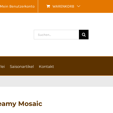
Mein Benutzerkonto
WARENKORB
Suche
nach:
lei
Saisonartikel
Kontakt
eamy Mosaic