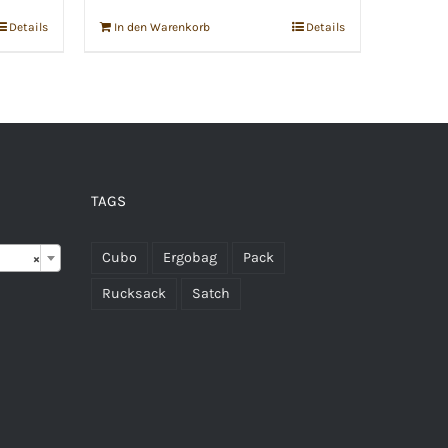
Details
In den Warenkorb
Details
TAGS

Cubo
Ergobag
Pack
×
Rucksack
Satch