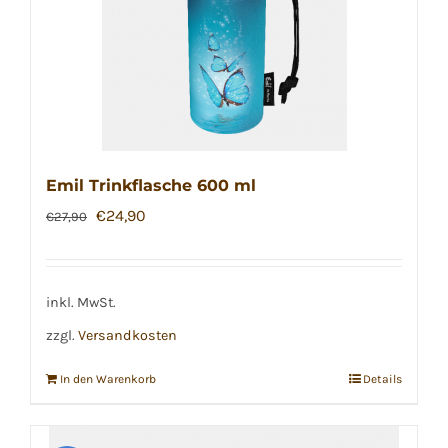
Emil Trinkflasche 600 ml
Ursprünglicher
Aktueller
€
24,90
€
27,90
Preis
Preis
war:
ist:
€27,90
€24,90.
inkl. MwSt.
zzgl.
Versandkosten
In den Warenkorb
Details