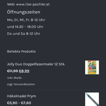
Web:
www.ilse-pachler.at
Öffnungszeiten
Mo, Di, Mi, Fr, 8-12 Uhr
und 14.30 – 18.00 Uhr
Do und Sa 8-12 Uhr
Beliebte Produkte
Jolly Duo Doppelfasermaler 12 Stk.
Ursprünglicher
Aktueller
€
11,99
€
8,99
Preis
Preis
inkl. MwSt.
war:
ist:
zzgl.
Versandkosten
€11,99
€8,99.
Häkelnadel Prym
€
5,90
–
€
7,60