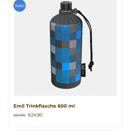
Sale!
Emil Trinkflasche 600 ml
Ursprünglicher
Aktueller
€
24,90
€
27,90
Preis
Preis