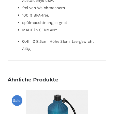
Acetaldehyd usw)
frei von Weichmachern
100 % BPA-frei.
spülmaschinengeeignet
MADE in GERMANY
0,4l
Ø 8,5cm Höhe 21cm Leergewicht
310g
Ähnliche Produkte
Sale!