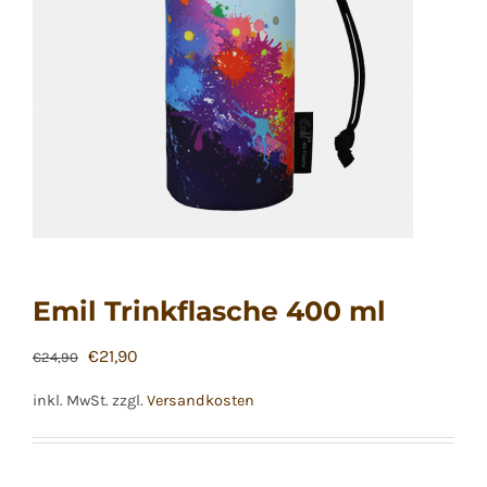
Emil Trinkflasche 400 ml
Ursprünglicher
Aktueller
€
21,90
€
24,90
Preis
Preis
inkl. MwSt.
zzgl.
Versandkosten
war:
ist:
€24,90
€21,90.