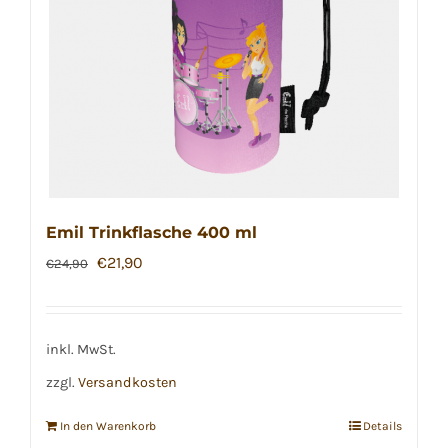
Emil Trinkflasche 400 ml
Ursprünglicher
Aktueller
€
21,90
€
24,90
Preis
Preis
war:
ist:
€24,90
€21,90.
inkl. MwSt.
zzgl.
Versandkosten
In den Warenkorb
Details