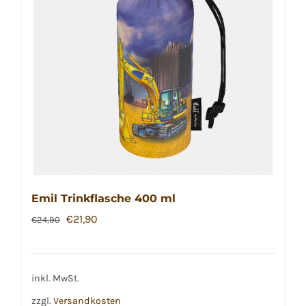
Emil Trinkflasche 400 ml
Ursprünglicher
Aktueller
€
21,90
€
24,90
Preis
Preis
war:
ist:
€24,90
€21,90.
inkl. MwSt.
zzgl.
Versandkosten