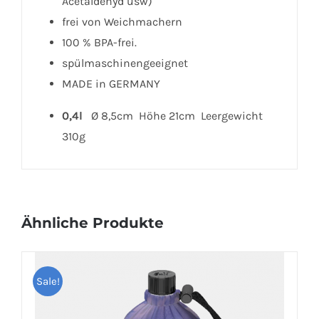
Acetaldehyd usw)
frei von Weichmachern
100 % BPA-frei.
spülmaschinengeeignet
MADE in GERMANY
0,4l
Ø 8,5cm Höhe 21cm Leergewicht
310g
Ähnliche Produkte
Sale!