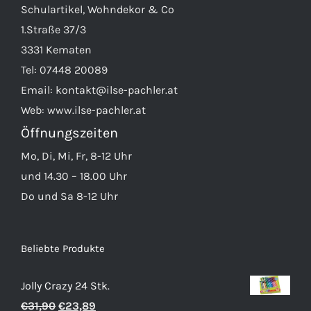
Schulartikel, Wohndekor & Co
1.Straße 37/3
3331 Kematen
Tel:
07448 20089
Email:
kontakt@ilse-pachler.at
Web:
www.ilse-pachler.at
Öffnungszeiten
Mo, Di, Mi, Fr, 8-12 Uhr
und 14.30 – 18.00 Uhr
Do und Sa 8-12 Uhr
Beliebte Produkte
Jolly Crazy 24 Stk.
Ursprünglicher
Aktueller
€
31,90
€
23,89