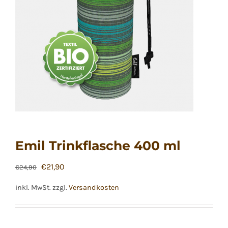
Emil Trinkflasche 400 ml
Ursprünglicher
Aktueller
€
21,90
€
24,90
Preis
Preis
inkl. MwSt.
zzgl.
Versandkosten
war:
ist:
€24,90
€21,90.