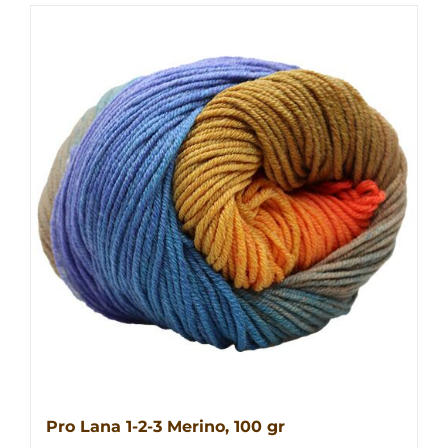
weist
mehrere
Varianten
auf.
Die
Optionen
können
auf
der
Produktseite
gewählt
werden
Pro Lana 1-2-3 Merino, 100 gr