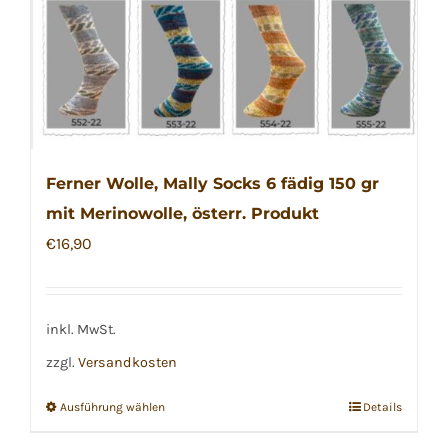
Ferner Wolle, Mally Socks 6 fädig 150 gr
mit Merinowolle, österr. Produkt
€
16,90
inkl. MwSt.
zzgl.
Versandkosten
Ausführung wählen
Details
Dieses
Produkt