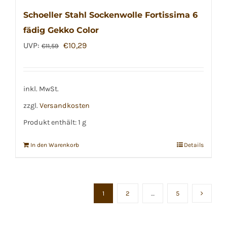
Schoeller Stahl Sockenwolle Fortissima 6
fädig Gekko Color
Ursprünglicher
Aktueller
UVP:
€
10,29
€
11,59
Preis
Preis
war:
ist:
€11,59
€10,29.
inkl. MwSt.
zzgl.
Versandkosten
Produkt enthält: 1
g
In den Warenkorb
Details
1
2
…
5