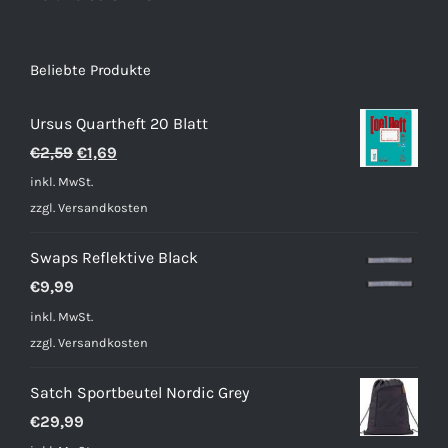
Beliebte Produkte
Ursus Quartheft 20 Blatt
Ursprünglicher
Aktueller
€
2,59
€
1,69
Preis
Preis
inkl. MwSt.
war:
ist:
zzgl.
Versandkosten
€2,59
€1,69.
Swaps Reflektive Black
€
9,99
inkl. MwSt.
zzgl.
Versandkosten
Satch Sportbeutel Nordic Grey
€
29,99