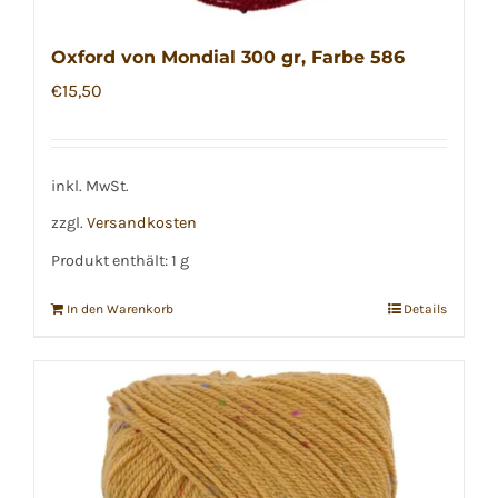
Oxford von Mondial 300 gr, Farbe 586
€
15,50
inkl. MwSt.
zzgl.
Versandkosten
Produkt enthält: 1
g
In den Warenkorb
Details