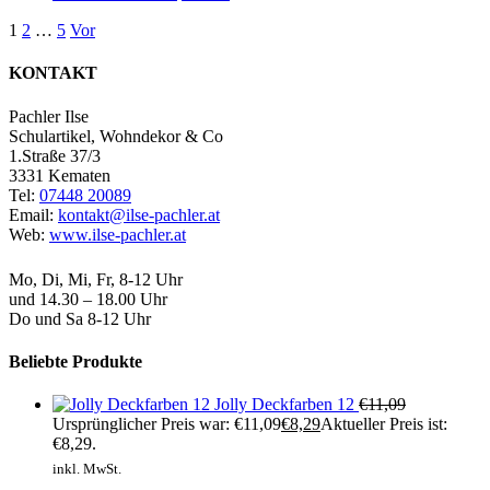
1
2
…
5
Vor
KONTAKT
Pachler Ilse
Schulartikel, Wohndekor & Co
1.Straße 37/3
3331 Kematen
Tel:
07448 20089
Email:
kontakt@ilse-pachler.at
Web:
www.ilse-pachler.at
Öffnungszeiten
Mo, Di, Mi, Fr, 8-12 Uhr
und 14.30 – 18.00 Uhr
Do und Sa 8-12 Uhr
Beliebte Produkte
Jolly Deckfarben 12
€
11,09
Ursprünglicher Preis war: €11,09
€
8,29
Aktueller Preis ist:
€8,29.
inkl. MwSt.