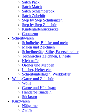
Satch Pack
Satch Match
Satch Schlamperbox
Satch Zubehör
Step by Step Schulranzen
Step by Step Zubehör
Kindergartenrucksäcke
Coocazoo
Schreibwaren
Schulhefte, Blöcke und mehr
Malen und Zeichnen
Schreibgeräte, Stifte, Faserschreiber
Technisches Zeichnen, Lineale
Klebstoffe
Ordner und Mappen
Locher, Hefter etc.
Schreibunterlagen, Werkkoffer
Wolle,Garne und Zubehör
Wolle
Garne und Häkelgarn
Handarbeitsnadeln
Stickgarn
Kurzwaren
Nähgarne
Zwirn