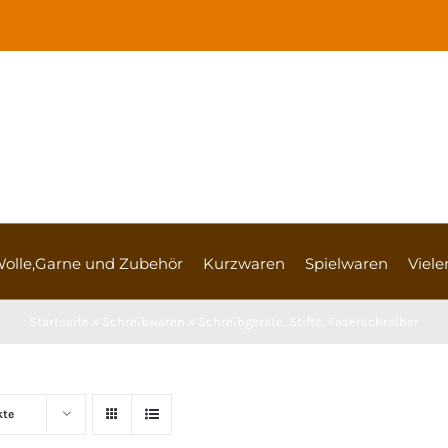
olle,Garne und Zubehör
Kurzwaren
Spielwaren
Vieler
Startseite
»
Schreibwaren
»
Schreibgeräte, Stifte, Faserschreiber
kte