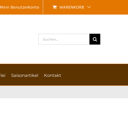
Mein Benutzerkonto
WARENKORB
Suche
nach:
lei
Saisonartikel
Kontakt