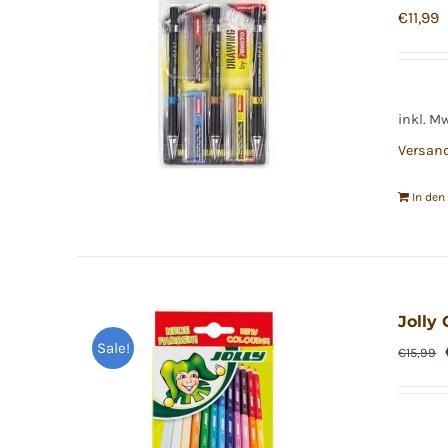
€
11,99
inkl. M
Versan
In de
Jolly 
Sale!
€
15,99