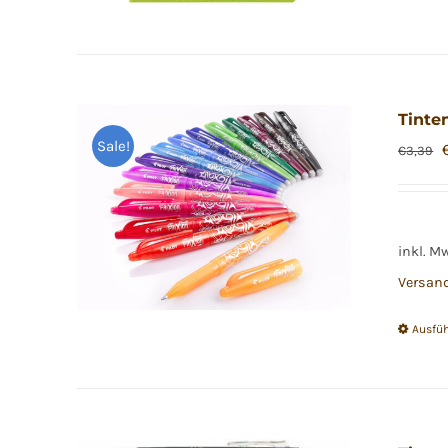
Tinten
Sale!
€
3,39
inkl. M
Versan
Ausfü