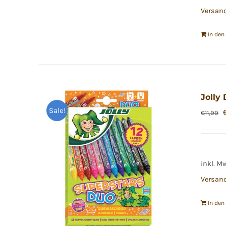
Versan
In de
Jolly
Sale!
€
11,99
inkl. M
Versan
In de