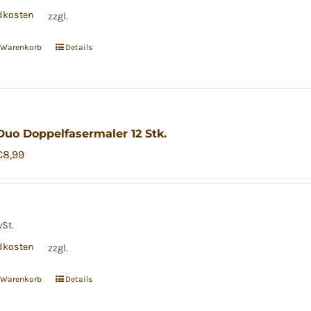
dkosten
zzgl.
n Warenkorb
Details
 Duo Doppelfasermaler 12 Stk.
Ursprünglicher
Aktueller
€
8,99
Preis
Preis
war:
ist:
€11,99
€8,99.
wSt.
dkosten
zzgl.
n Warenkorb
Details