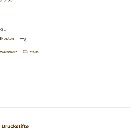
Preis
Preis
war:
ist:
€15,29
€10,99.
wSt.
dkosten
zzgl.
n Warenkorb
Details
 Druckstifte