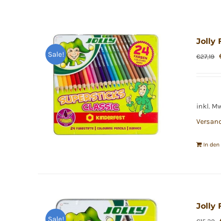
Jolly 
Sale!
€
27,19
inkl. M
Versan
In de
Jolly 
Sale!