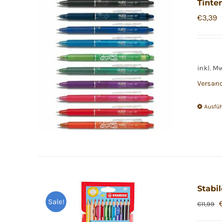
Tinten
€
3,39
inkl. M
Versan
Ausfü
Stabil
Sale!
€
11,99