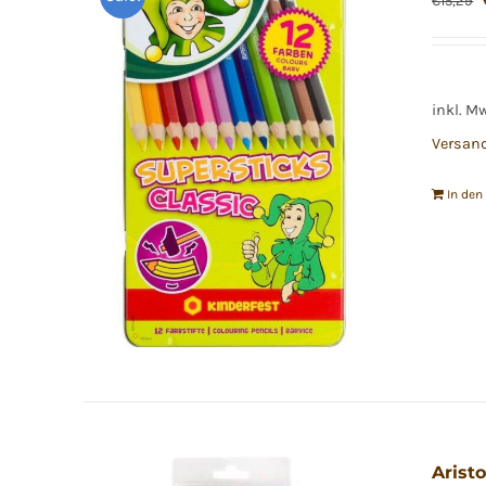
€
15,29
inkl. M
Versan
In de
Aristo