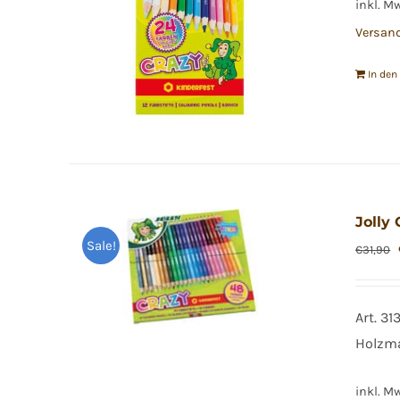
inkl. M
Versan
In de
Jolly 
Sale!
€
31,90
Art. 3
Holz
inkl. M