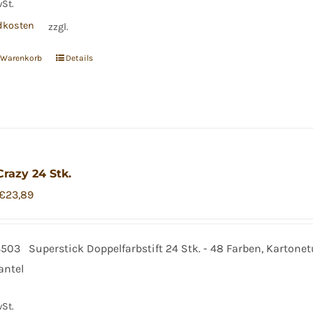
wSt.
dkosten
zzgl.
n Warenkorb
Details
Crazy 24 Stk.
Ursprünglicher
Aktueller
€
23,89
Preis
Preis
war:
ist:
13503 Superstick Doppelfarbstift 24 Stk. - 48 Farben, Kartone
€31,90
€23,89.
mantel
wSt.