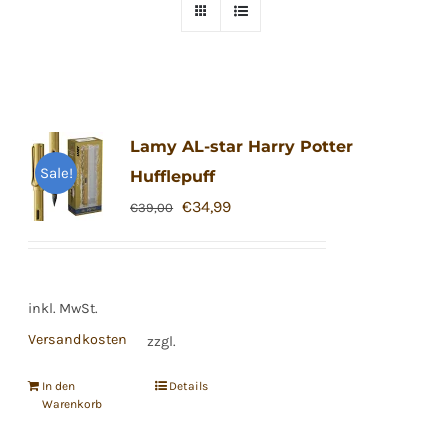
Lamy AL-star Harry Potter
Sale!
Hufflepuff
Ursprünglicher
Aktueller
€
34,99
€
39,00
Preis
Preis
war:
ist:
€39,00
€34,99.
inkl. MwSt.
Versandkosten
zzgl.
In den
Details
Warenkorb