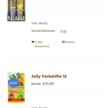
inkl. MwSt.
Versandkosten
zzgl.
In den
Details
Warenkorb
Jolly Farbstifte 12
Sale!
Ursprünglicher
Aktueller
€
10,99
€
15,29
Preis
Preis
war:
ist:
€15,29
€10,99.