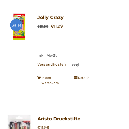
Jolly Crazy
Sale!
Ursprünglicher
Aktueller
€
11,99
€
15,99
Preis
Preis
war:
ist:
€15,99
€11,99.
inkl. MwSt.
Versandkosten
zzgl.
In den
Details
Warenkorb
Aristo Druckstifte
€
11,99