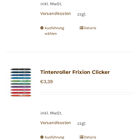
inkl. MwSt.
Versandkosten
zzgl.
Ausführung
Details
Dieses
wählen
Produkt
weist
mehrere
Varianten
Tintenroller Frixion Clicker
auf.
€
3,39
Die
Optionen
können
auf
inkl. MwSt.
der
Versandkosten
zzgl.
Produktseite
gewählt
Ausführung
Details
Dieses