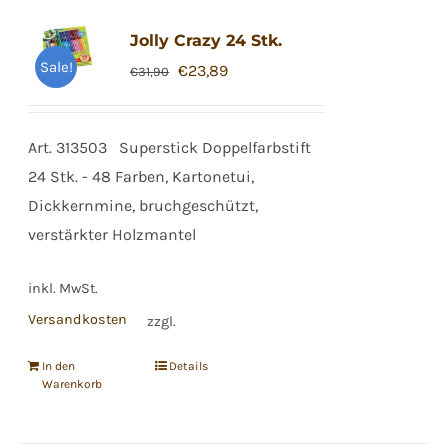
Jolly Crazy 24 Stk.
Sale!
Ursprünglicher
Aktueller
€
23,89
€
31,90
Preis
Preis
war:
ist:
Art. 313503 Superstick Doppelfarbstift
€31,90
€23,89.
24 Stk. - 48 Farben, Kartonetui,
Dickkernmine, bruchgeschützt,
verstärkter Holzmantel
inkl. MwSt.
Versandkosten
zzgl.
In den
Details
Warenkorb