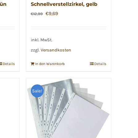
rün
Schnellverstellzirkel, gelb
Ursprünglicher
Aktueller
€
9,69
€
12,99
Preis
Preis
war:
ist:
€12,99
€9,69.
inkl. MwSt.
zzgl.
Versandkosten
Details
In den Warenkorb
Details
Sale!