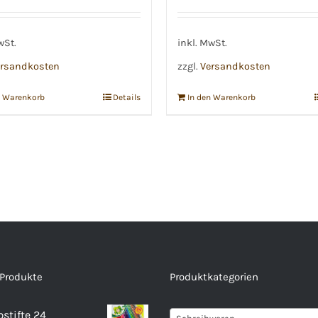
Preis
Preis
war:
ist:
€3,89
€2,99.
wSt.
inkl. MwSt.
rsandkosten
zzgl.
Versandkosten
n Warenkorb
Details
In den Warenkorb
 Produkte
Produktkategorien
bstifte 24