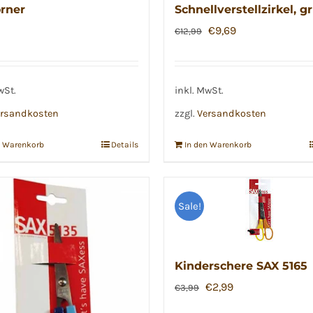
rner
Schnellverstellzirkel, g
Ursprünglicher
Aktueller
€
9,69
€
12,99
Preis
Preis
war:
ist:
€12,99
€9,69.
wSt.
inkl. MwSt.
rsandkosten
zzgl.
Versandkosten
n Warenkorb
Details
In den Warenkorb
Sale!
Kinderschere SAX 5165
Ursprünglicher
Aktueller
€
2,99
€
3,99
Preis
Preis