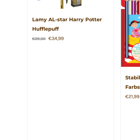
Lamy AL-star Harry Potter
Hufflepuff
Ursprünglicher
Aktueller
€
34,99
€
39,00
Preis
Preis
war:
ist:
€39,00
€34,99.
Stabi
Farbst
€
21,99