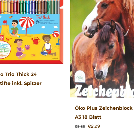
lo Trio Thick 24
ifte inkl. Spitzer
Öko Plus Zeichenblock 
A3 18 Blatt
Ursprünglicher
Aktueller
€
2,99
€
3,89