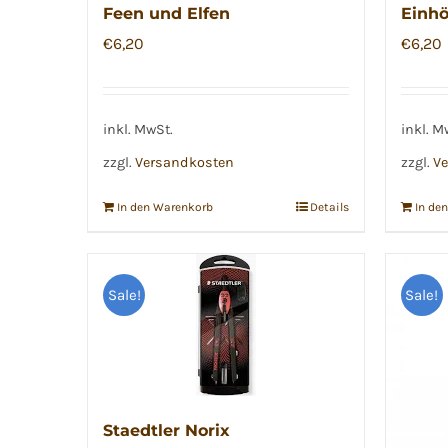
Feen und Elfen
Einhö
€
6,20
€
6,20
inkl. MwSt.
inkl. M
zzgl.
Versandkosten
zzgl.
Ve
In den Warenkorb
Details
In de
Sale!
Sale!
Staedtler Norix