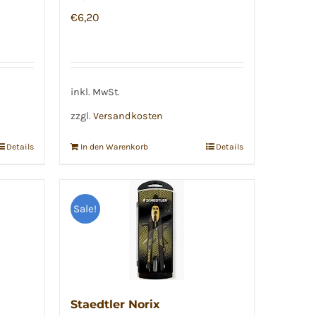
€
6,20
inkl. MwSt.
zzgl.
Versandkosten
Details
In den Warenkorb
Details
Sale!
Staedtler Norix