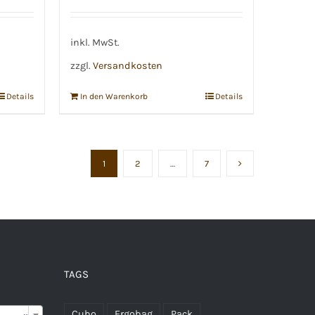
inkl. MwSt.
zzgl.
Versandkosten
Details
In den Warenkorb
Details
1
2
…
7
TAGS

Cubo
Ergobag
Pack