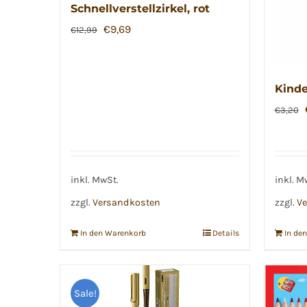
Schnellverstellzirkel, rot
Ursprünglicher
Aktueller
€
9,69
€
12,99
Preis
Preis
war:
ist:
€12,99
€9,69.
Kinde
€
3,20
inkl. MwSt.
inkl. M
zzgl.
Versandkosten
zzgl.
Ve
In den Warenkorb
Details
In de
Sale!