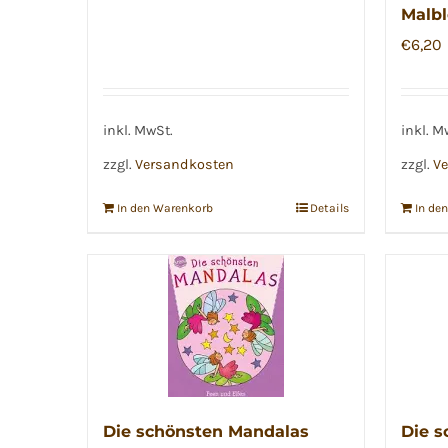
Malbl
€
6,20
inkl. MwSt.
inkl. M
zzgl.
Versandkosten
zzgl.
Ve
In den Warenkorb
Details
In de
Die schönsten Mandalas
Die s