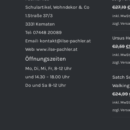
U
Schulartikel, Wohndekor & Co
€
27,19
P
1.Straße 37/3
inkl. MwSt
w
zzgl.
Vers
3331 Kematen
€
Tel:
07448 20089
Ursus He
Email:
kontakt@ilse-pachler.at
U
€
2,59
€
Web:
www.ilse-pachler.at
Pr
inkl. MwSt
Öffnungszeiten
w
zzgl.
Vers
Mo, Di, Mi, Fr, 8-12 Uhr
€
und 14.30 – 18.00 Uhr
Satch S
Do und Sa 8-12 Uhr
Walking
€
24,99
inkl. MwSt
zzgl.
Vers