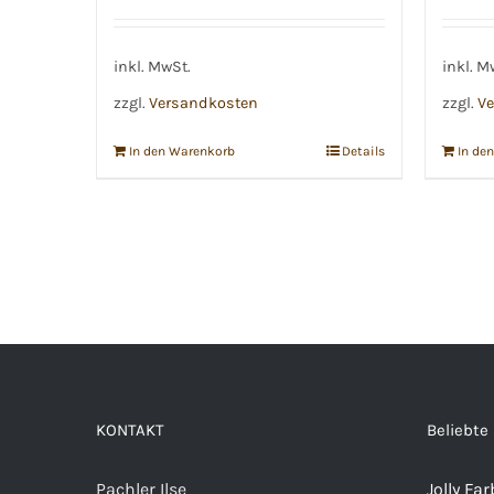
inkl. MwSt.
inkl. M
zzgl.
Versandkosten
zzgl.
Ve
In den Warenkorb
Details
In de
KONTAKT
Beliebte
Pachler Ilse
Jolly Far