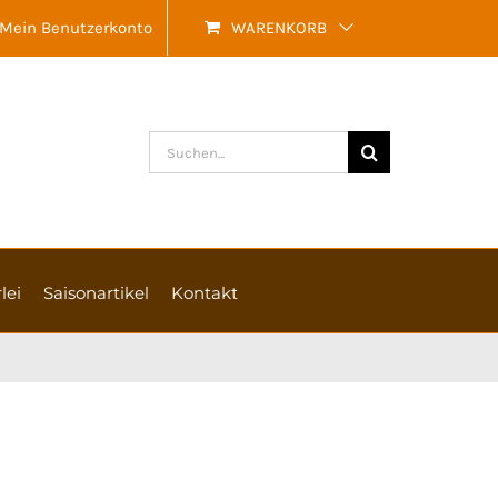
Mein Benutzerkonto
WARENKORB
Suche
nach:
lei
Saisonartikel
Kontakt