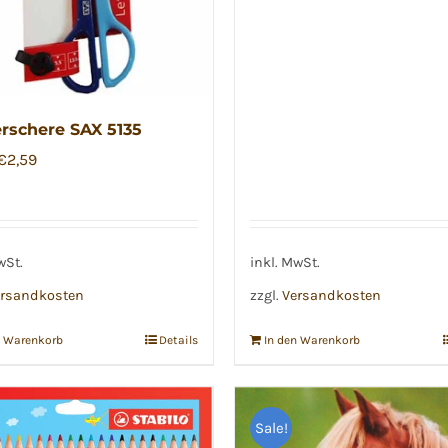
war:
ist:
€3,99
€2,99.
rschere SAX 5135
Ursprünglicher
Aktueller
€
2,59
Preis
Preis
war:
ist:
€3,20
€2,59.
wSt.
inkl. MwSt.
rsandkosten
zzgl.
Versandkosten
n Warenkorb
Details
In den Warenkorb
Sale!