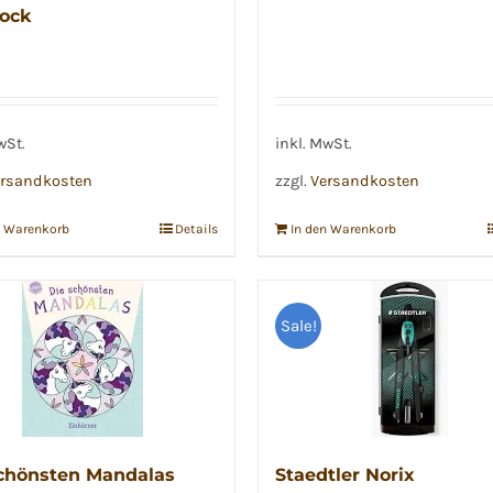
ock
wSt.
inkl. MwSt.
rsandkosten
zzgl.
Versandkosten
n Warenkorb
Details
In den Warenkorb
Sale!
chönsten Mandalas
Staedtler Norix