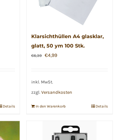
Klarsichthüllen A4 glasklar,
glatt, 50 ym 100 Stk.
Ursprünglicher
Aktueller
€
4,99
€
6,39
Preis
Preis
war:
ist:
€6,39
€4,99.
inkl. MwSt.
zzgl.
Versandkosten
Details
In den Warenkorb
Details