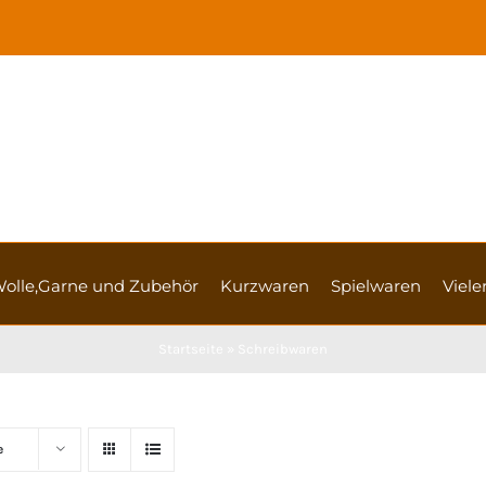
olle,Garne und Zubehör
Kurzwaren
Spielwaren
Vieler
Startseite
»
Schreibwaren
e