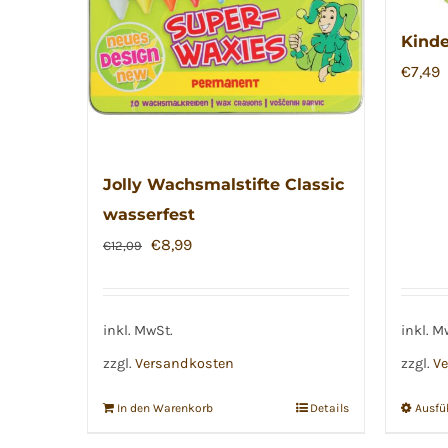
Kinde
€
7,49
Jolly Wachsmalstifte Classic
wasserfest
Ursprünglicher
Aktueller
€
8,99
€
12,09
Preis
Preis
war:
ist:
€12,09
€8,99.
inkl. MwSt.
inkl. M
zzgl.
Versandkosten
zzgl.
Ve
In den Warenkorb
Details
Ausfü