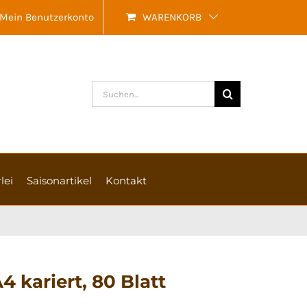
Mein Benutzerkonto
WARENKORB
Suche
nach:
lei
Saisonartikel
Kontakt
 kariert, 80 Blatt