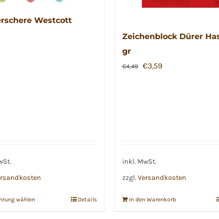
rschere Westcott
Zeichenblock Dürer Ha
gr
Ursprünglicher
Aktueller
€
3,59
€
4,49
Preis
Preis
war:
ist:
€4,49
€3,59.
wSt.
inkl. MwSt.
rsandkosten
zzgl.
Versandkosten
hrung wählen
Details
In den Warenkorb
Dieses
Produkt