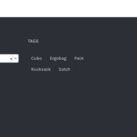
TAGS

Cubo
Ergobag
Pack
×
Rucksack
Satch