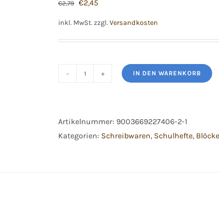
Ursprünglicher
Aktueller
€
2,45
€
2,79
Preis
Preis
inkl. MwSt.
zzgl.
Versandkosten
war:
ist:
€2,79
€2,45.
IN DEN WARENKORB
Öko-
Plus
Kollegeblock
Artikelnummer:
9003669227406-2-1
A4
Kategorien:
Schreibwaren
,
Schulhefte, Blöck
kariert,
80
Blatt
Menge