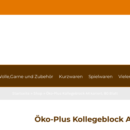
olle,Garne und Zubehör
Kurzwaren
Spielwaren
Vieler
Startseite
»
Shop
»
Öko-Plus Kollegeblock A4 kariert, 80 Blatt
Öko-Plus Kollegeblock A4