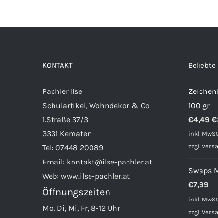
KONTAKT
Beliebte
Pachler Ilse
Zeichen
Schulartikel, Wohndekor & Co
100 gr
U
1.Straße 37/3
€
4,49
€
P
3331 Kematen
inkl. MwSt
w
zzgl.
Vers
Tel:
07448 20089
€
Email:
kontakt@ilse-pachler.at
Swaps 
Web:
www.ilse-pachler.at
€
7,99
Öffnungszeiten
inkl. MwSt
Mo, Di, Mi, Fr, 8-12 Uhr
zzgl.
Vers