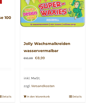
se 100
Jolly Wachsmalkreiden
wasservermalbar
Ursprünglicher
Aktueller
€
8,99
€
12,09
Preis
Preis
war:
ist:
€12,09
€8,99.
inkl. MwSt.
zzgl.
Versandkosten
Details
In den Warenkorb
Details