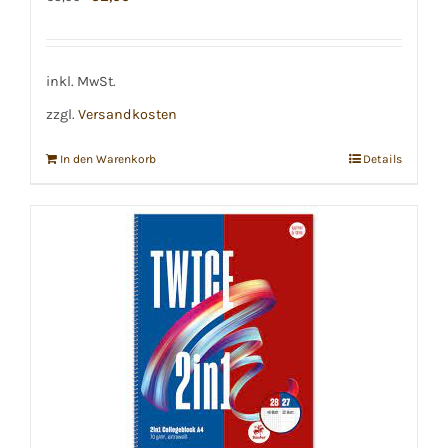
Preis
Preis
war:
ist:
€3,99
€2,99.
inkl. MwSt.
zzgl.
Versandkosten
In den Warenkorb
Details