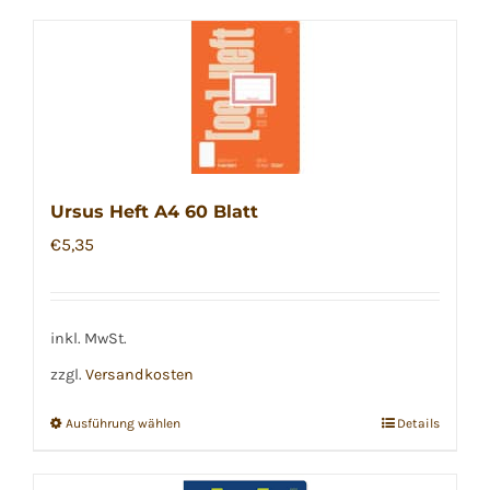
Produkt
weist
mehrere
Varianten
auf.
Die
Optionen
Ursus Heft A4 60 Blatt
können
€
5,35
auf
der
Produktseite
inkl. MwSt.
gewählt
zzgl.
Versandkosten
werden
Ausführung wählen
Details
Dieses
Produkt