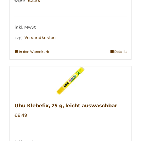
€
3,29
€
4,69
Preis
Preis
war:
ist:
€4,69
€3,29.
inkl. MwSt.
zzgl.
Versandkosten
In den Warenkorb
Details
Uhu Klebefix, 25 g, leicht auswaschbar
€
2,49