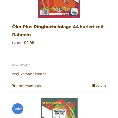
Öko-Plus Ringbucheinlage A4 kariert mit
Rahmen
Ursprünglicher
Aktueller
€
2,99
€
3,99
Preis
Preis
war:
ist:
€3,99
€2,99.
inkl. MwSt.
zzgl.
Versandkosten
In den Warenkorb
Details
Sale!