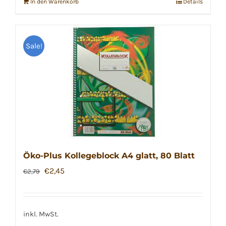
In den Warenkorb
Details
Sale!
Öko-Plus Kollegeblock A4 glatt, 80 Blatt
Ursprünglicher
Aktueller
€
2,45
€
2,79
Preis
Preis
war:
ist:
€2,79
€2,45.
inkl. MwSt.