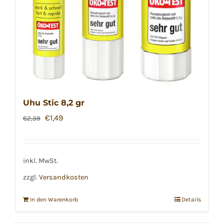
Uhu Stic 8,2 gr
Ursprünglicher
Aktueller
€
1,49
€
2,39
Preis
Preis
war:
ist:
€2,39
€1,49.
inkl. MwSt.
zzgl.
Versandkosten
In den Warenkorb
Details