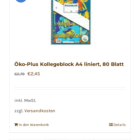
Öko-Plus Kollegeblock A4 liniert, 80 Blatt
Ursprünglicher
Aktueller
€
2,45
€
2,79
Preis
Preis
war:
ist:
€2,79
€2,45.
inkl. MwSt.
zzgl.
Versandkosten
In den Warenkorb
Details