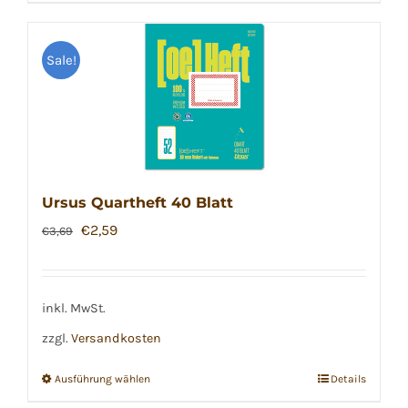
Sale!
Ursus Quartheft 40 Blatt
Ursprünglicher
Aktueller
€
2,59
€
3,69
Preis
Preis
war:
ist:
€3,69
€2,59.
inkl. MwSt.
zzgl.
Versandkosten
Ausführung wählen
Details
Dieses