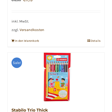
€
15,99
gewählt
Preis
Preis
werden
war:
ist:
€15,99
€11,19.
inkl. MwSt.
zzgl.
Versandkosten
In den Warenkorb
Details
Sale!
Stabilo Trio Thick