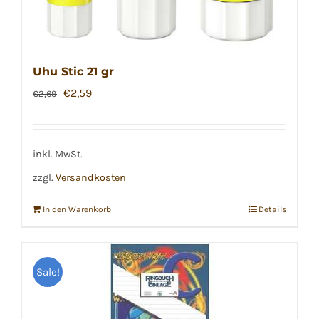
Uhu Stic 21 gr
Ursprünglicher
Aktueller
€
2,59
€
2,69
Preis
Preis
war:
ist:
€2,69
€2,59.
inkl. MwSt.
zzgl.
Versandkosten
In den Warenkorb
Details
Sale!