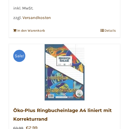
inkl. MwSt.
zzgl.
Versandkosten
In den Warenkorb
Details
Sale!
Öko-Plus Ringbucheinlage A4 liniert mit
Korrekturrand
Ursprünglicher
Aktueller
€
2,99
€
3,99