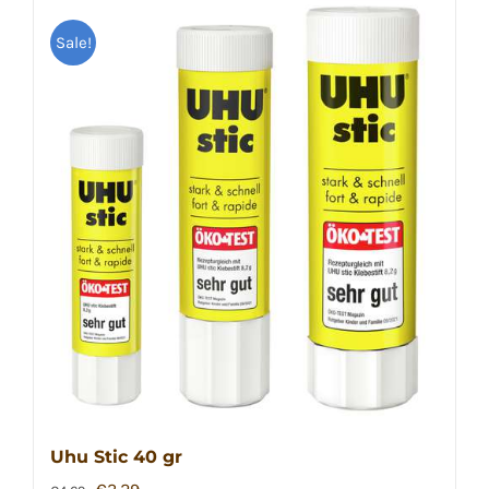
Sale!
Uhu Stic 40 gr
Ursprünglicher
Aktueller