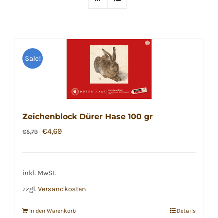
Sale!
Zeichenblock Dürer Hase 100 gr
Ursprünglicher
Aktueller
€
4,69
€
5,79
Preis
Preis
war:
ist:
€5,79
€4,69.
inkl. MwSt.
zzgl.
Versandkosten
In den Warenkorb
Details