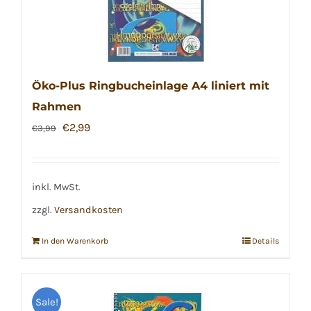
Öko-Plus Ringbucheinlage A4 liniert mit
Rahmen
Ursprünglicher
Aktueller
€
2,99
€
3,99
Preis
Preis
war:
ist:
€3,99
€2,99.
inkl. MwSt.
zzgl.
Versandkosten
In den Warenkorb
Details
Sale!