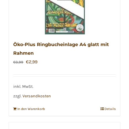
Öko-Plus Ringbucheinlage A4 glatt mit
Rahmen
Ursprünglicher
Aktueller
€
2,99
€
3,99
Preis
Preis
war:
ist:
€3,99
€2,99.
inkl. MwSt.
zzgl.
Versandkosten
In den Warenkorb
Details