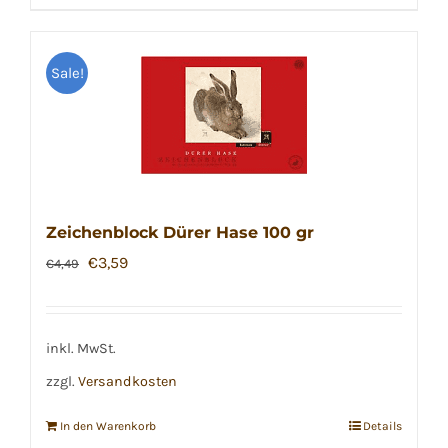
Sale!
Zeichenblock Dürer Hase 100 gr
Ursprünglicher
Aktueller
€
3,59
€
4,49
Preis
Preis
war:
ist:
€4,49
€3,59.
inkl. MwSt.
zzgl.
Versandkosten
In den Warenkorb
Details