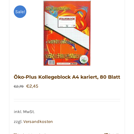
Sale!
Öko-Plus Kollegeblock A4 kariert, 80 Blatt
Ursprünglicher
Aktueller
€
2,45
€
2,79
Preis
Preis
war:
ist:
€2,79
€2,45.
inkl. MwSt.
zzgl.
Versandkosten