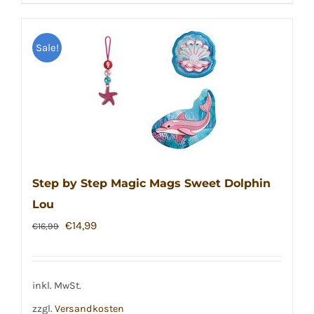
Sale!
Step by Step Magic Mags Sweet Dolphin
Lou
Ursprünglicher
Aktueller
€
14,99
€
16,99
Preis
Preis
war:
ist:
€16,99
€14,99.
inkl. MwSt.
zzgl.
Versandkosten