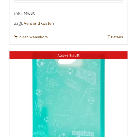
war:
ist:
€19,99
€17,99.
inkl. MwSt.
zzgl.
Versandkosten
In den Warenkorb
Details
Ausverkauft