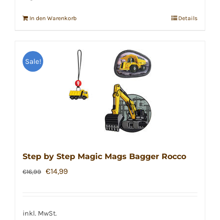
In den Warenkorb
Details
Sale!
Step by Step Magic Mags Bagger Rocco
Ursprünglicher
Aktueller
€
14,99
€
16,99
Preis
Preis
war:
ist:
€16,99
€14,99.
inkl. MwSt.