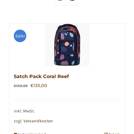
Sale!
Satch Pack Coral Reef
Ursprünglicher
Aktueller
€
135,00
€
139,99
Preis
Preis
war:
ist:
€139,99
€135,00.
inkl. MwSt.
zzgl.
Versandkosten