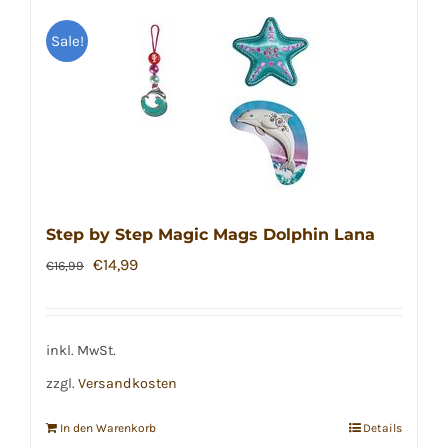
Sale!
Step by Step Magic Mags Dolphin Lana
Ursprünglicher
Aktueller
€
14,99
€
16,99
Preis
Preis
war:
ist:
€16,99
€14,99.
inkl. MwSt.
zzgl.
Versandkosten
In den Warenkorb
Details