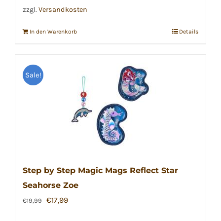
zzgl.
Versandkosten
In den Warenkorb
Details
Sale!
Step by Step Magic Mags Reflect Star
Seahorse Zoe
Ursprünglicher
Aktueller
€
17,99
€
19,99
Preis
Preis