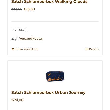
Satch Schlamperbox Walking Clouds
Ursprünglicher
Aktueller
€
19,99
€
24,99
Preis
Preis
war:
ist:
€24,99
€19,99.
inkl. MwSt.
zzgl.
Versandkosten
In den Warenkorb
Details
Satch Schlamperbox Urban Journey
€
24,99