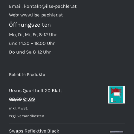
Email:
kontakt@ilse-pachler.at
Web:
www.ilse-pachler.at
Öffnungszeiten
Mo, Di, Mi, Fr, 8-12 Uhr
und 14.30 – 18.00 Uhr
Do und Sa 8-12 Uhr
Beliebte Produkte
Ursus Quartheft 20 Blatt
Ursprünglicher
Aktueller
€
2,59
€
1,69
Preis
Preis
inkl. MwSt.
war:
ist:
zzgl.
Versandkosten
€2,59
€1,69.
Swaps Reflektive Black