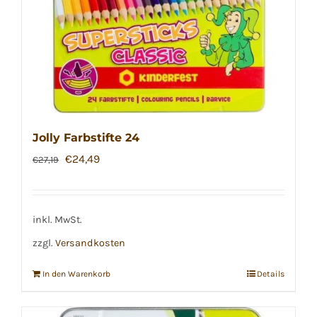
Jolly Farbstifte 24
Ursprünglicher
Aktueller
€
24,49
€
27,19
Preis
Preis
war:
ist:
€27,19
€24,49.
inkl. MwSt.
zzgl.
Versandkosten
In den Warenkorb
Details