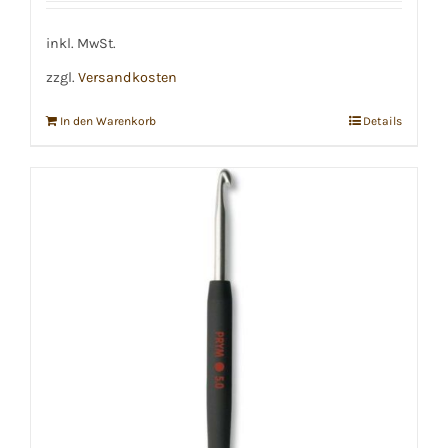
war:
ist:
€15,99
€11,99.
inkl. MwSt.
zzgl.
Versandkosten
In den Warenkorb
Details