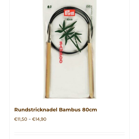
Varianten
auf.
Die
Optionen
können
auf
der
Produktseite
gewählt
werden
Rundstricknadel Bambus 80cm
€
11,50
–
€
14,90