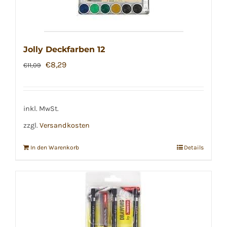
Jolly Deckfarben 12
Ursprünglicher
Aktueller
€
8,29
€
11,09
Preis
Preis
war:
ist:
€11,09
€8,29.
inkl. MwSt.
zzgl.
Versandkosten
In den Warenkorb
Details