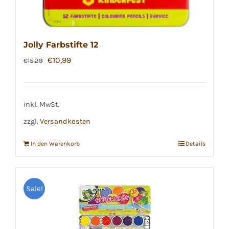
Jolly Farbstifte 12
Ursprünglicher
Aktueller
€
10,99
€
15,29
Preis
Preis
war:
ist:
€15,29
€10,99.
inkl. MwSt.
zzgl.
Versandkosten
In den Warenkorb
Details
Sale!