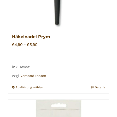
Häkelnadel Prym
€
4,90
–
€
5,90
inkl. MwSt.
zzgl.
Versandkosten
Ausführung wählen
Details
Dieses
Produkt
weist
mehrere