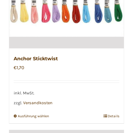
gewählt
werden
Anchor Sticktwist
€
1,70
inkl. MwSt.
zzgl.
Versandkosten
Ausführung wählen
Details
Dieses
Produkt