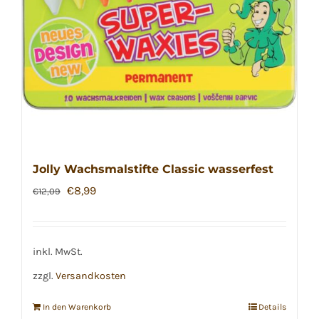
Jolly Wachsmalstifte Classic wasserfest
Ursprünglicher
Aktueller
€
8,99
€
12,09
Preis
Preis
war:
ist:
€12,09
€8,99.
inkl. MwSt.
zzgl.
Versandkosten
In den Warenkorb
Details