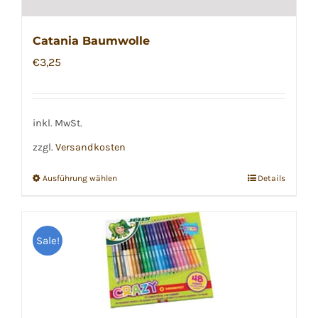
Catania Baumwolle
€
3,25
inkl. MwSt.
zzgl.
Versandkosten
Ausführung wählen
Details
Dieses
Produkt
weist
Sale!
mehrere
Varianten
auf.
Die