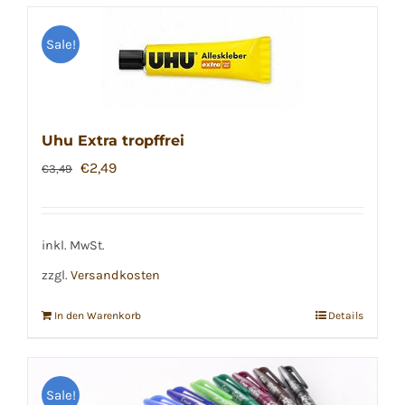
Sale!
Uhu Extra tropffrei
Ursprünglicher
Aktueller
€
2,49
€
3,49
Preis
Preis
war:
ist:
€3,49
€2,49.
inkl. MwSt.
zzgl.
Versandkosten
In den Warenkorb
Details
Sale!