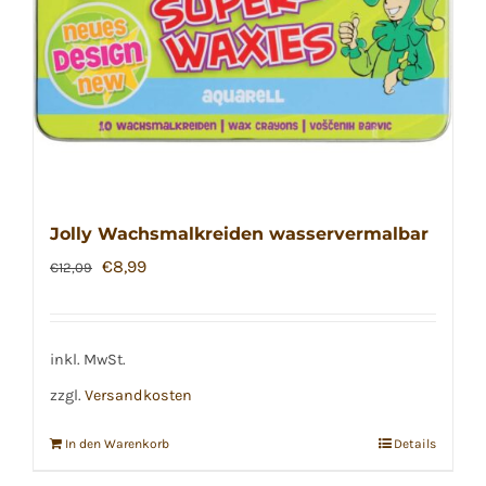
Jolly Wachsmalkreiden wasservermalbar
Ursprünglicher
Aktueller
€
8,99
€
12,09
Preis
Preis
war:
ist:
€12,09
€8,99.
inkl. MwSt.
zzgl.
Versandkosten
In den Warenkorb
Details