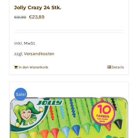
Optionen
Jolly Crazy 24 Stk.
können
Ursprünglicher
Aktueller
€
23,89
€
31,90
auf
Preis
Preis
der
war:
ist:
Produktseite
€31,90
€23,89.
inkl. MwSt.
gewählt
zzgl.
Versandkosten
werden
In den Warenkorb
Details
Sale!