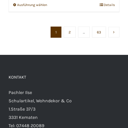
Ausführung wählen
Details
Dieses
Produkt
weist
mehrere
1
2
…
63
Varianten
auf.
Die
Optionen
können
KONTAKT
auf
der
Pachler Ilse
Produktseite
Schulartikel, Wohndekor & Co
gewählt
1.Straße 37/3
werden
3331 Kematen
Tel:
07448 20089