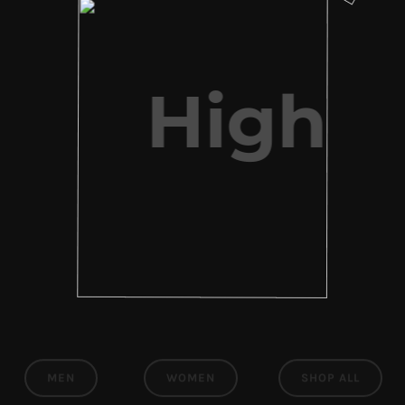
High
Quality
MEN
WOMEN
SHOP ALL