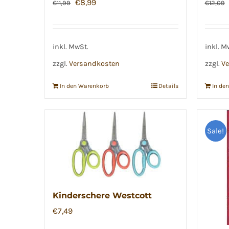
Ursprünglicher
Aktueller
€
8,99
€
11,99
€
12,09
Preis
Preis
war:
ist:
€11,99
€8,99.
inkl. MwSt.
inkl. M
zzgl.
Versandkosten
zzgl.
Ve
In den Warenkorb
Details
In de
Sale!
Kinderschere Westcott
€
7,49