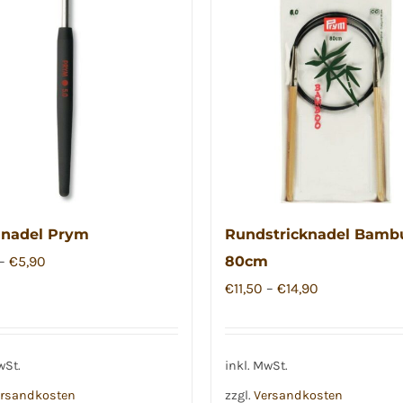
lnadel Prym
Rundstricknadel Bamb
–
€
5,90
80cm
€
11,50
–
€
14,90
wSt.
inkl. MwSt.
rsandkosten
zzgl.
Versandkosten