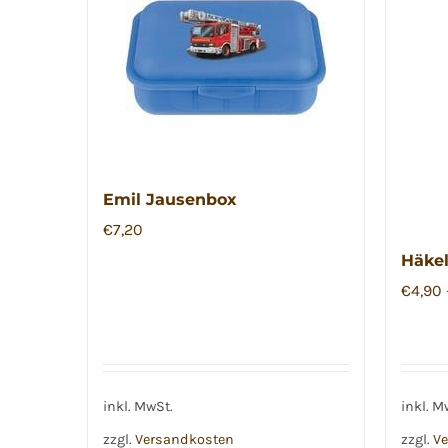
Emil Jausenbox
€
7,20
Häke
€
4,90
inkl. MwSt.
inkl. M
zzgl.
Versandkosten
zzgl.
Ve