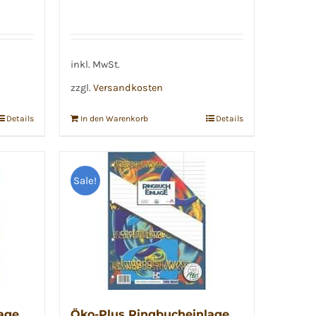
inkl. MwSt.
zzgl.
Versandkosten
Details
In den Warenkorb
Details
Sale!
age
Öko-Plus Ringbucheinlage