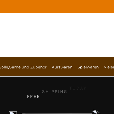
olle,Garne und Zubehör
Kurzwaren
Spielwaren
Vieler
F
R
E
E
S
H
I
P
P
I
N
G
T
O
D
A
Y