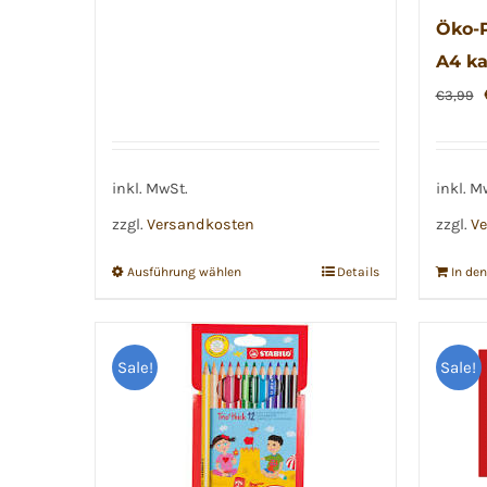
Öko-P
A4 ka
€
3,99
inkl. MwSt.
inkl. M
zzgl.
Versandkosten
zzgl.
Ve
Ausführung wählen
Details
In de
Dieses
Produkt
weist
Sale!
Sale!
mehrere
Varianten
auf.
Die