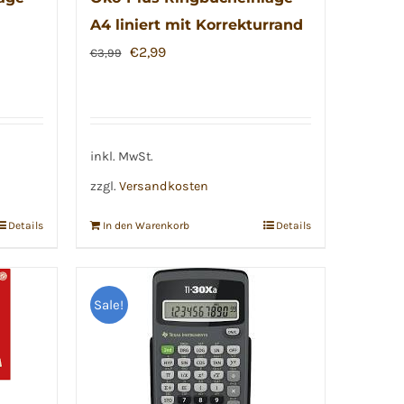
A4 liniert mit Korrekturrand
te
Ursprünglicher
Aktueller
€
2,99
€
3,99
Preis
Preis
war:
ist:
€3,99
€2,99.
inkl. MwSt.
zzgl.
Versandkosten
Details
In den Warenkorb
Details
Sale!