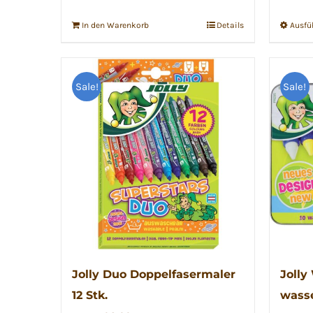
In den Warenkorb
Details
Ausfü
Sale!
Sale!
Jolly Duo Doppelfasermaler
Jolly
12 Stk.
wass