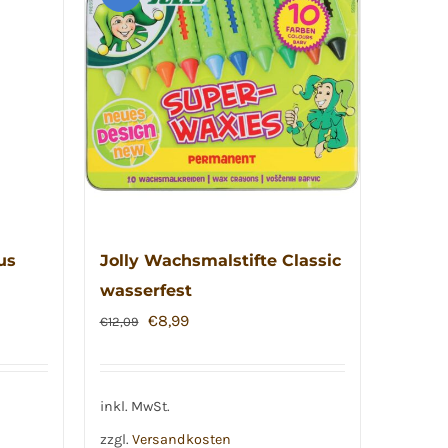
us
Jolly Wachsmalstifte Classic
wasserfest
Ursprünglicher
Aktueller
€
8,99
€
12,09
Preis
Preis
war:
ist:
€12,09
€8,99.
inkl. MwSt.
zzgl.
Versandkosten