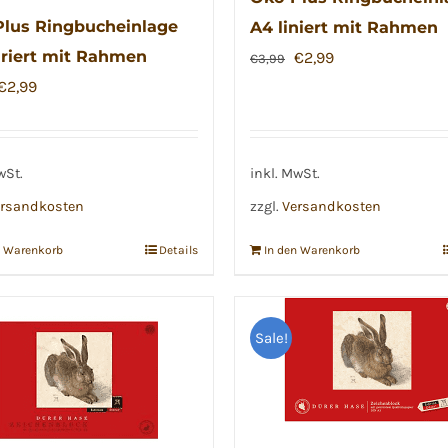
der
lus Ringbucheinlage
A4 liniert mit Rahmen
Produktsei
riert mit Rahmen
Ursprünglicher
Aktueller
€
2,99
€
3,99
gewählt
Ursprünglicher
Aktueller
Preis
Preis
€
2,99
werden
Preis
Preis
war:
ist:
war:
ist:
€3,99
€2,99.
€3,99
€2,99.
wSt.
inkl. MwSt.
rsandkosten
zzgl.
Versandkosten
n Warenkorb
Details
In den Warenkorb
Sale!