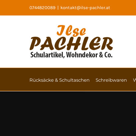
Skip
0744820089
|
kontakt@ilse-pachler.at
to
content
Rücksäcke & Schultaschen
Schreibwaren
W