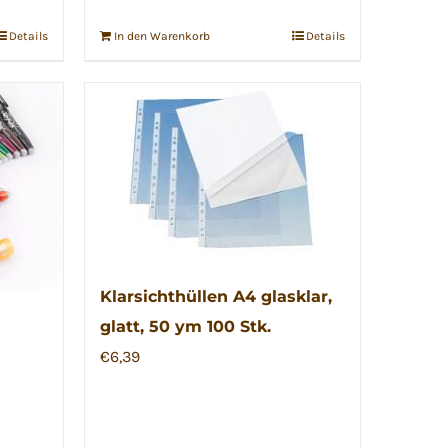
Details
In den Warenkorb
Details
Klarsichthüllen A4 glasklar,
glatt, 50 ym 100 Stk.
€
6,39
te