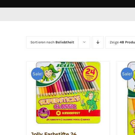
Sortieren nach
Beliebtheit
Zeige
48 Produ
Sale!
Sale!
Jolly Farbstifte 24