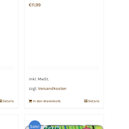
€
11,99
inkl. MwSt.
zzgl.
Versandkosten
Details
In den Warenkorb
Details
Sale!