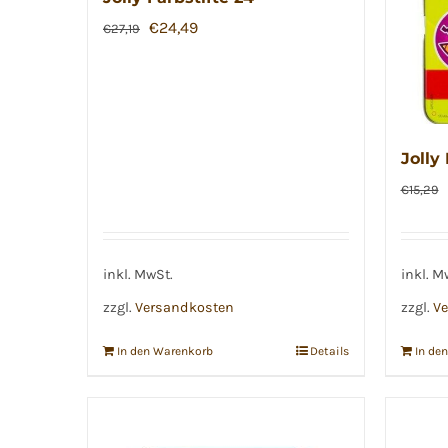
Ursprünglicher
Aktueller
€
24,49
€
27,19
Preis
Preis
war:
ist:
€27,19
€24,49.
Jolly 
€
15,29
inkl. MwSt.
inkl. M
zzgl.
Versandkosten
zzgl.
Ve
In den Warenkorb
Details
In de