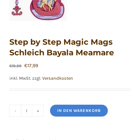
Step by Step Magic Mags
Schleich Bayala Meamare
Ursprünglicher
Aktueller
€
17,99
€
19,99
Preis
Preis
inkl. MwSt.
zzgl.
Versandkosten
war:
ist:
€19,99
€17,99.
IN DEN WARENKORB
Step
by
Step