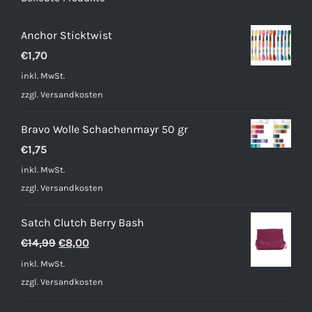
Anchor Sticktwist
€
1,70
inkl. MwSt.
zzgl.
Versandkosten
Bravo Wolle Schachenmayr 50 gr
€
1,75
inkl. MwSt.
zzgl.
Versandkosten
Satch Clutch Berry Bash
Ursprünglicher
Aktueller
€
14,99
€
8,00
Preis
Preis
inkl. MwSt.
war:
ist:
zzgl.
Versandkosten
€14,99
€8,00.