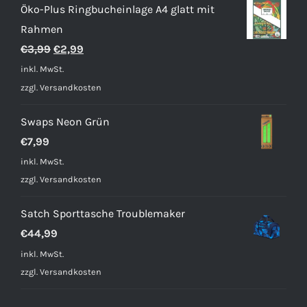
Öko-Plus Ringbucheinlage A4 glatt mit
Rahmen
Ursprünglicher
Aktueller
€
3,99
€
2,99
Preis
Preis
inkl. MwSt.
war:
ist:
zzgl.
Versandkosten
€3,99
€2,99.
Swaps Neon Grün
€
7,99
inkl. MwSt.
zzgl.
Versandkosten
Satch Sporttasche Troublemaker
€
44,99
inkl. MwSt.
zzgl.
Versandkosten