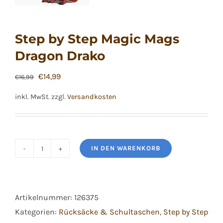
Step by Step Magic Mags
Dragon Drako
Ursprünglicher
Aktueller
€
14,99
€
16,99
Preis
Preis
inkl. MwSt.
zzgl.
Versandkosten
war:
ist:
€16,99
€14,99.
IN DEN WARENKORB
Step
by
Step
Artikelnummer:
126375
Magic
Kategorien:
Rücksäcke & Schultaschen
,
Step by Step
Mags