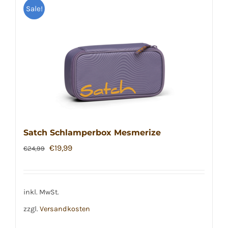
Sale!
Satch Schlamperbox Mesmerize
Ursprünglicher
Aktueller
€
19,99
€
24,99
Preis
Preis
war:
ist:
€24,99
€19,99.
inkl. MwSt.
zzgl.
Versandkosten