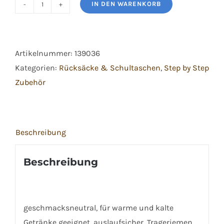
IN DEN WARENKORB
Step
by
Step
Artikelnummer:
139036
Edelstahl
Kategorien:
Rücksäcke & Schultaschen
,
Step by Step
Trinkflasche
Zubehör
Sweet
Unicorn
Menge
Beschreibung
Beschreibung
geschmacksneutral, für warme und kalte
Getränke geeignet, auslaufsicher, Trageriemen