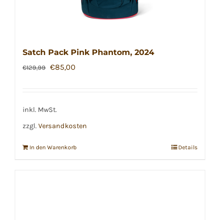
Satch Pack Pink Phantom, 2024
Ursprünglicher
Aktueller
€
85,00
€
129,99
Preis
Preis
war:
ist:
€129,99
€85,00.
inkl. MwSt.
zzgl.
Versandkosten
In den Warenkorb
Details