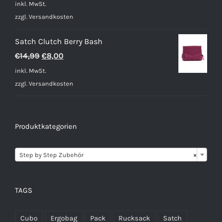
inkl. MwSt.
zzgl.
Versandkosten
Satch Clutch Berry Bash
Ursprünglicher
Aktueller
€
14,99
€
8,00
Preis
Preis
inkl. MwSt.
war:
ist:
zzgl.
Versandkosten
€14,99
€8,00.
Produktkategorien

Step by Step Zubehör
×
TAGS
Cubo
Ergobag
Pack
Rucksack
Satch