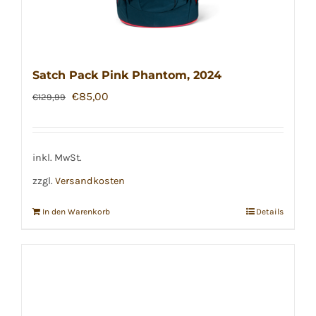
Satch Pack Pink Phantom, 2024
Ursprünglicher
Aktueller
€
85,00
€
129,99
Preis
Preis
war:
ist:
€129,99
€85,00.
inkl. MwSt.
zzgl.
Versandkosten
In den Warenkorb
Details