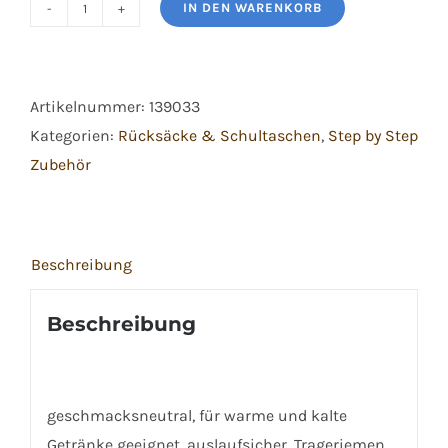
IN DEN WARENKORB
Step
by
Step
Artikelnummer:
139033
Edelstahl
Kategorien:
Rücksäcke & Schultaschen
,
Step by Step
Trinkflasche
Zubehör
Sweet
Butterfly
Menge
Beschreibung
Beschreibung
geschmacksneutral, für warme und kalte
Getränke geeignet, auslaufsicher, Trageriemen