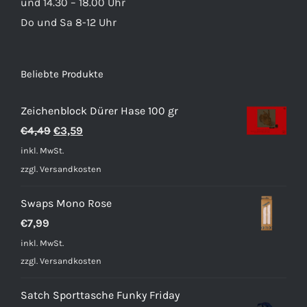
und 14.30 – 18.00 Uhr
Do und Sa 8-12 Uhr
Beliebte Produkte
Zeichenblock Dürer Hase 100 gr
Ursprünglicher
Aktueller
€
4,49
€
3,59
Preis
Preis
inkl. MwSt.
war:
ist:
zzgl.
Versandkosten
€4,49
€3,59.
Swaps Mono Rose
€
7,99
inkl. MwSt.
zzgl.
Versandkosten
Satch Sporttasche Funky Friday