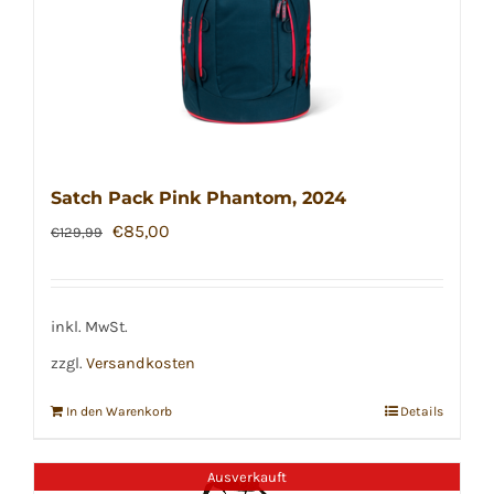
Satch Pack Pink Phantom, 2024
Ursprünglicher
Aktueller
€
85,00
€
129,99
Preis
Preis
war:
ist:
€129,99
€85,00.
inkl. MwSt.
zzgl.
Versandkosten
In den Warenkorb
Details
Ausverkauft