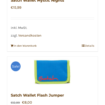
Satch Wallet Mystic Nights
€
15,99
inkl. MwSt.
zzgl.
Versandkosten
In den Warenkorb
Details
Sale!
Satch Wallet Flash Jumper
Ursprünglicher
Aktueller
€
8,00
€
12,99