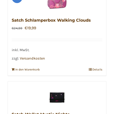
Satch Schlamperbox Walking Clouds
Ursprünglicher
Aktueller
€
19,99
€
24,99
Preis
Preis
war:
ist:
€24,99
€19,99.
inkl. MwSt.
zzgl.
Versandkosten
In den Warenkorb
Details