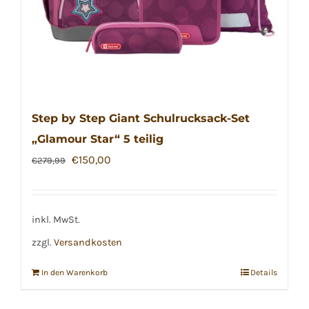
Step by Step Giant Schulrucksack-Set
„Glamour Star“ 5 teilig
Ursprünglicher
Aktueller
€
150,00
€
279,99
Preis
Preis
war:
ist:
€279,99
€150,00.
inkl. MwSt.
zzgl.
Versandkosten
In den Warenkorb
Details