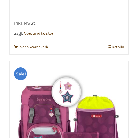
Preis
Preis
war:
ist:
€12,99
€8,00.
inkl. MwSt.
zzgl.
Versandkosten
In den Warenkorb
Details
Sale!