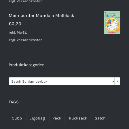
zzgl.
Versandkosten
Mein bunter Mandala Malblock
€
6,20
inkl. MwSt.
zzgl.
Versandkosten
Produktkategorien

Satch Schlamperbox
×
TAGS
Cubo
Ergobag
Pack
Rucksack
Satch