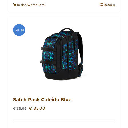
In den Warenkorb
Details
Sale!
Satch Pack Caleido Blue
Ursprünglicher
Aktueller
€
135,00
€
139,99
Preis
Preis
war:
ist: