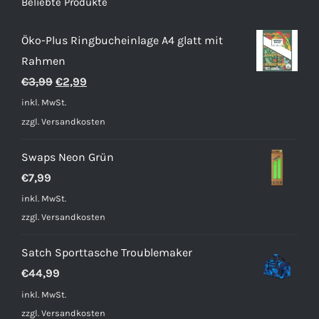
Beliebte Produkte
Öko-Plus Ringbucheinlage A4 glatt mit
Rahmen
Ursprünglicher
Aktueller
€
3,99
€
2,99
Preis
Preis
inkl. MwSt.
war:
ist:
zzgl.
Versandkosten
€3,99
€2,99.
Swaps Neon Grün
€
7,99
inkl. MwSt.
zzgl.
Versandkosten
Satch Sporttasche Troublemaker
€
44,99
inkl. MwSt.
zzgl.
Versandkosten