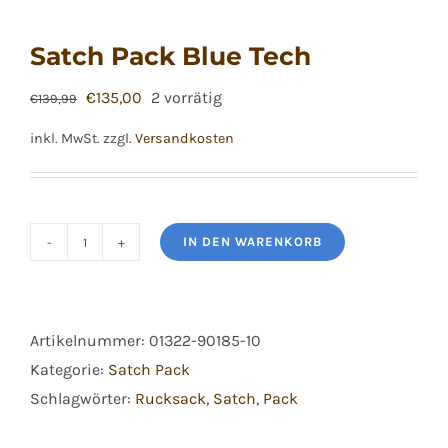
Satch Pack Blue Tech
Ursprünglicher
Aktueller
€
135,00
2 vorrätig
€
139,99
Preis
Preis
inkl. MwSt.
zzgl.
Versandkosten
war:
ist:
€139,99
€135,00.
IN DEN WARENKORB
Satch
Pack
Blue
Artikelnummer:
01322-90185-10
Tech
Kategorie:
Satch Pack
Menge
Schlagwörter:
Rucksack
,
Satch
,
Pack