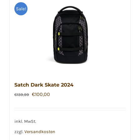
Sale!
Satch Dark Skate 2024
Ursprünglicher
Aktueller
€
100,00
€
139,99
Preis
Preis
war:
ist:
€139,99
€100,00.
inkl. MwSt.
zzgl.
Versandkosten