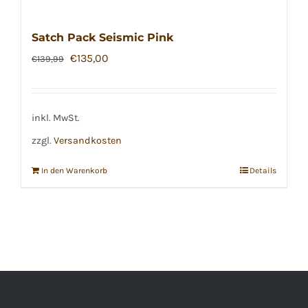
Satch Pack Seismic Pink
Ursprünglicher
Aktueller
€
135,00
€
139,99
Preis
Preis
war:
ist:
€139,99
€135,00.
inkl. MwSt.
zzgl.
Versandkosten
In den Warenkorb
Details