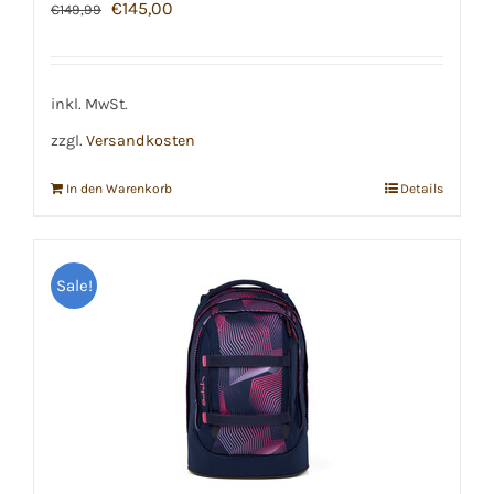
Ursprünglicher
Aktueller
€
145,00
€
149,99
Preis
Preis
war:
ist:
€149,99
€145,00.
inkl. MwSt.
zzgl.
Versandkosten
In den Warenkorb
Details
Sale!