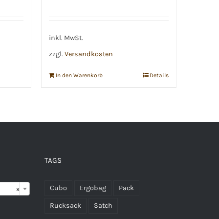
inkl. MwSt.
zzgl.
Versandkosten
In den Warenkorb
Details
TAGS

Cubo
Ergobag
Pack
×
Rucksack
Satch