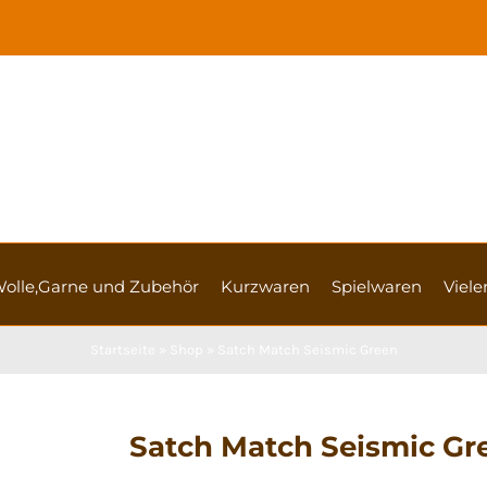
olle,Garne und Zubehör
Kurzwaren
Spielwaren
Vieler
Startseite
»
Shop
»
Satch Match Seismic Green
Satch Match Seismic Gr