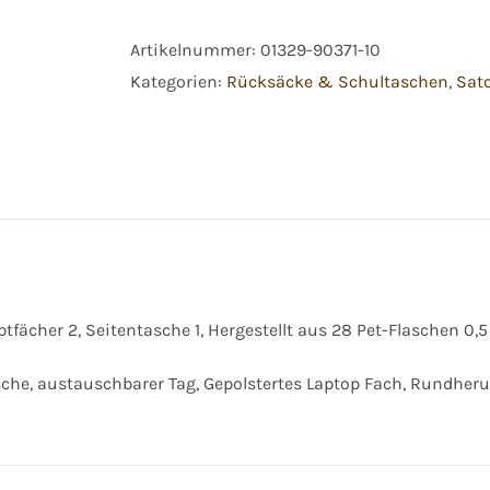
Seismic
Artikelnummer:
01329-90371-10
Green
Kategorien:
Rücksäcke & Schultaschen
,
Sat
Menge
fächer 2, Seitentasche 1, Hergestellt aus 28 Pet-Flaschen 0,5 
asche, austauschbarer Tag, Gepolstertes Laptop Fach, Rundher