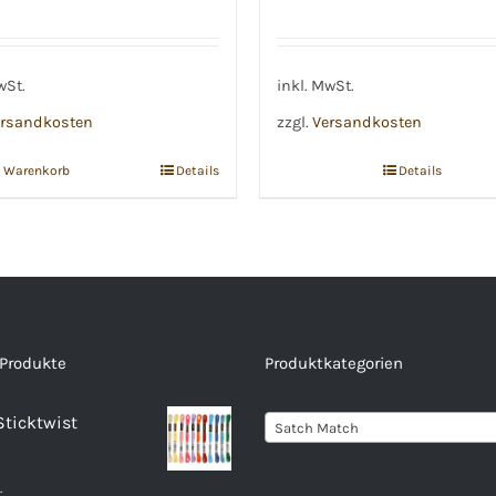
wSt.
inkl. MwSt.
rsandkosten
zzgl.
Versandkosten
n Warenkorb
Details
Details
 Produkte
Produktkategorien
Sticktwist
Satch Match
.