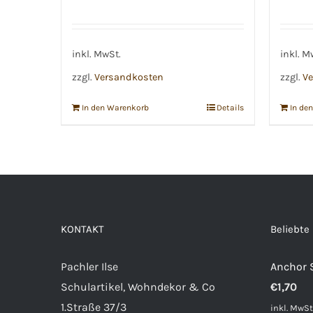
inkl. MwSt.
inkl. M
zzgl.
Versandkosten
zzgl.
Ve
In den Warenkorb
Details
In de
KONTAKT
Beliebte
Pachler Ilse
Anchor 
Schulartikel, Wohndekor & Co
€
1,70
1.Straße 37/3
inkl. MwSt