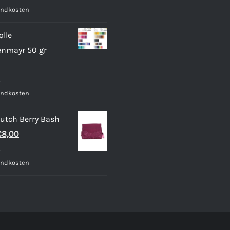
andkosten
olle
nmayr 50 gr
.
andkosten
lutch Berry Bash
rsprünglicher
Aktueller
€
8,00
reis
Preis
.
ar:
ist:
andkosten
14,99
€8,00.