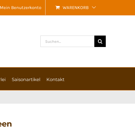
Mein Benutzerkonto
WARENKORB
Suche
nach:
lei
Saisonartikel
Kontakt
een