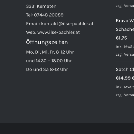
zzgl.
Vers
3331 Kematen
Tel:
07448 20089
Bravo W
Email:
kontakt@ilse-pachler.at
Schache
Web:
www.ilse-pachler.at
€
1,75
Öffnungszeiten
inkl. MwSt
Mo, Di, Mi, Fr, 8-12 Uhr
zzgl.
Vers
und 14.30 – 18.00 Uhr
Do und Sa 8-12 Uhr
Satch C
U
€
14,99
P
inkl. MwSt
w
zzgl.
Vers
€