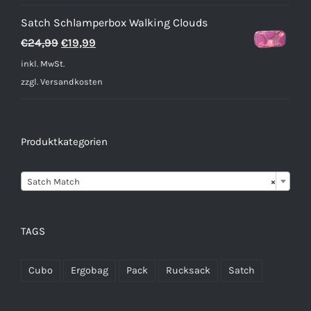
€2,59
€1,89.
Satch Schlamperbox Walking Clouds
Ursprünglicher
Aktueller
€
24,99
€
19,99
Preis
Preis
inkl. MwSt.
war:
ist:
zzgl.
Versandkosten
€24,99
€19,99.
Produktkategorien

Satch Match
×
TAGS
Cubo
Ergobag
Pack
Rucksack
Satch