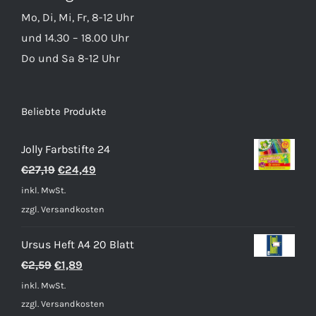
Mo, Di, Mi, Fr, 8-12 Uhr
und 14.30 – 18.00 Uhr
Do und Sa 8-12 Uhr
Beliebte Produkte
Jolly Farbstifte 24
Ursprünglicher
Aktueller
€
27,19
€
24,49
Preis
Preis
inkl. MwSt.
war:
ist:
zzgl.
Versandkosten
€27,19
€24,49.
Ursus Heft A4 20 Blatt
Ursprünglicher
Aktueller
€
2,59
€
1,89
Preis
Preis
inkl. MwSt.
war:
ist:
zzgl.
Versandkosten