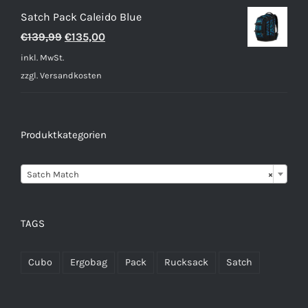
Satch Pack Caleido Blue
Ursprünglicher
Aktueller
€
139,99
€
135,00
Preis
Preis
inkl. MwSt.
war:
ist:
zzgl.
Versandkosten
€139,99
€135,00.
Produktkategorien

Satch Match
×
TAGS
Cubo
Ergobag
Pack
Rucksack
Satch