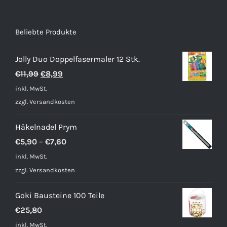
Beliebte Produkte
Jolly Duo Doppelfasermaler 12 Stk.
Ursprünglicher
Aktueller
€
11,99
€
8,99
Preis
Preis
inkl. MwSt.
war:
ist:
zzgl.
Versandkosten
€11,99
€8,99.
Häkelnadel Prym
€
5,90
–
€
7,60
inkl. MwSt.
zzgl.
Versandkosten
Goki Bausteine 100 Teile
€
25,80
inkl. MwSt.