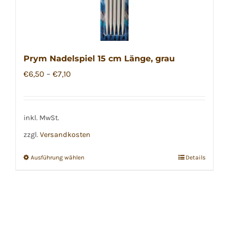
Prym Nadelspiel 15 cm Länge, grau
€
6,50
–
€
7,10
inkl. MwSt.
zzgl.
Versandkosten
Ausführung wählen
Details
Dieses
Produkt
weist
mehrere
Varianten