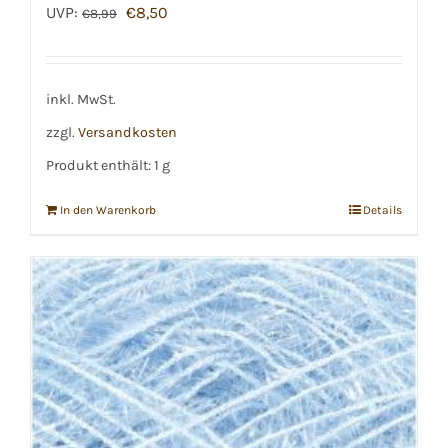
Ursprünglicher
Aktueller
UVP:
€
8,50
€
8,99
Preis
Preis
war:
ist:
€8,99
€8,50.
inkl. MwSt.
zzgl.
Versandkosten
Produkt enthält: 1
g
In den Warenkorb
Details