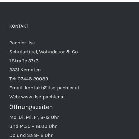
auf.
Die
Optionen
KONTAKT
können
auf
Pachler Ilse
der
Schulartikel, Wohndekor & Co
Produktseite
1.Straße 37/3
gewählt
3331 Kematen
werden
Tel:
07448 20089
Email:
kontakt@ilse-pachler.at
Web:
www.ilse-pachler.at
Öffnungszeiten
Mo, Di, Mi, Fr, 8-12 Uhr
und 14.30 – 18.00 Uhr
Do und Sa 8-12 Uhr