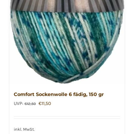
Comfort Sockenwolle 6 fädig, 150 gr
Ursprünglicher
Aktueller
UVP:
€
11,50
€
12,50
Preis
Preis
war:
ist:
€12,50
€11,50.
inkl. MwSt.