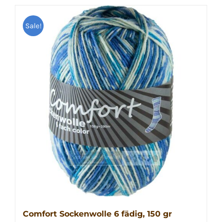
weist
Sale!
mehrere
Varianten
auf.
Die
Optionen
können
auf
der
Produktseite
gewählt
werden
Comfort Sockenwolle 6 fädig, 150 gr