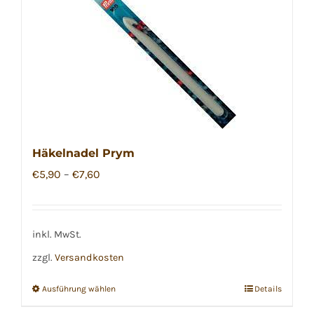
Häkelnadel Prym
€
5,90
–
€
7,60
inkl. MwSt.
zzgl.
Versandkosten
Ausführung wählen
Details
Dieses
Produkt