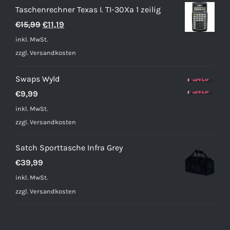
Taschenrechner Texas I. TI-30Xa 1 zeilig
Ursprünglicher
Aktueller
€
15,99
€
11,19
Preis
Preis
inkl. MwSt.
war:
ist:
zzgl.
Versandkosten
€15,99
€11,19.
Swaps Wyld
€
9,99
inkl. MwSt.
zzgl.
Versandkosten
Satch Sporttasche Infra Grey
€
39,99
inkl. MwSt.
zzgl.
Versandkosten