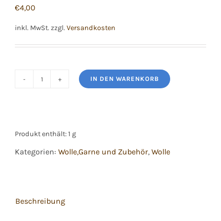
€
4,00
inkl. MwSt.
zzgl.
Versandkosten
IN DEN WARENKORB
Mondial
Pronto
Farbe
636
Produkt enthält: 1
g
Menge
Kategorien:
Wolle,Garne und Zubehör
,
Wolle
Beschreibung