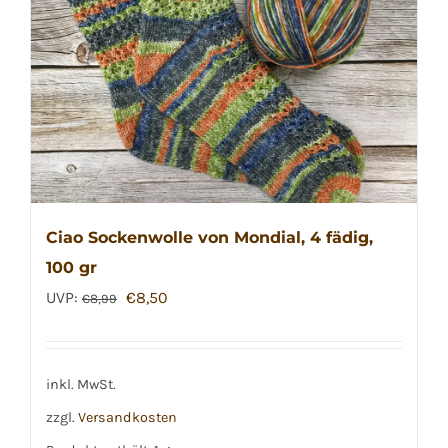
können
auf
der
Produktseite
gewählt
werden
Ciao Sockenwolle von Mondial, 4 fädig,
100 gr
Ursprünglicher
Aktueller
UVP:
€
8,50
€
8,99
Preis
Preis
war:
ist:
€8,99
€8,50.
inkl. MwSt.
zzgl.
Versandkosten