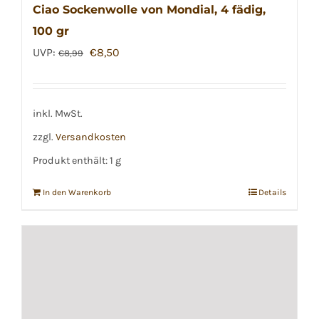
Ciao Sockenwolle von Mondial, 4 fädig,
100 gr
Ursprünglicher
Aktueller
UVP:
€
8,50
€
8,99
Preis
Preis
war:
ist:
€8,99
€8,50.
inkl. MwSt.
zzgl.
Versandkosten
Produkt enthält: 1
g
In den Warenkorb
Details