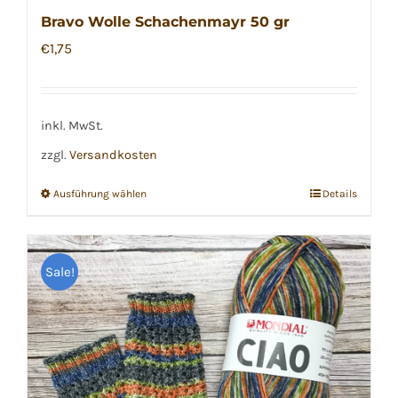
Bravo Wolle Schachenmayr 50 gr
€
1,75
inkl. MwSt.
zzgl.
Versandkosten
Ausführung wählen
Details
Dieses
Produkt
weist
Sale!
mehrere
Varianten
auf.
Die
Optionen