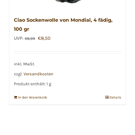
Ciao Sockenwolle von Mondial, 4 fädig,
100 gr
Ursprünglicher
Aktueller
UVP:
€
8,50
€
8,99
Preis
Preis
war:
ist:
€8,99
€8,50.
inkl. MwSt.
zzgl.
Versandkosten
Produkt enthält: 1
g
In den Warenkorb
Details