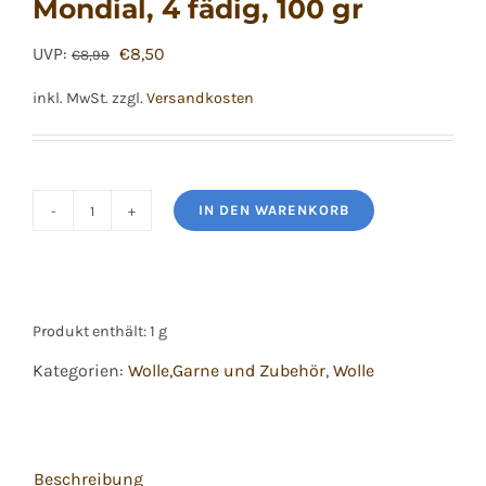
Mondial, 4 fädig, 100 gr
Ursprünglicher
Aktueller
UVP:
€
8,50
€
8,99
Preis
Preis
inkl. MwSt.
zzgl.
Versandkosten
war:
ist:
€8,99
€8,50.
IN DEN WARENKORB
Ciao
Sockenwolle
von
Mondial,
Produkt enthält: 1
g
4
Kategorien:
Wolle,Garne und Zubehör
,
Wolle
fädig,
100
gr
Menge
Beschreibung