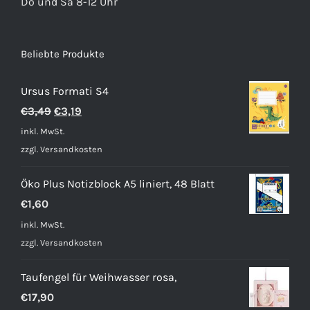
Do und Sa 8-12 Uhr
Beliebte Produkte
Ursus Formati S4
Ursprünglicher
Aktueller
€
3,49
€
3,19
Preis
Preis
inkl. MwSt.
war:
ist:
zzgl.
Versandkosten
€3,49
€3,19.
Öko Plus Notizblock A5 liniert, 48 Blatt
€
1,60
inkl. MwSt.
zzgl.
Versandkosten
Taufengel für Weihwasser rosa,
€
17,90