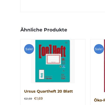
Ähnliche Produkte
Sale!
Sale!
Ursus Quartheft 20 Blatt
Ursprünglicher
Aktueller
€
1,69
€
2,59
Öko-P
Preis
Preis