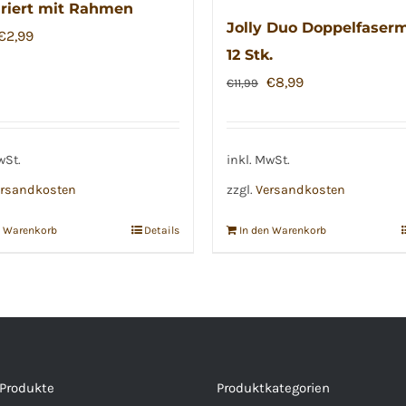
riert mit Rahmen
Jolly Duo Doppelfaserm
Ursprünglicher
Aktueller
€
2,99
12 Stk.
Preis
Preis
Ursprünglicher
Aktueller
€
8,99
€
11,99
war:
ist:
Preis
Preis
€3,99
€2,99.
war:
ist:
€11,99
€8,99.
wSt.
inkl. MwSt.
rsandkosten
zzgl.
Versandkosten
n Warenkorb
Details
In den Warenkorb
 Produkte
Produktkategorien