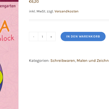
€
6,20
inkl. MwSt.
zzgl.
Versandkosten
IN DEN WARENKORB
Mein
glitzender
Mandala
Kategorien:
Schreibwaren
,
Malen und Zeich
Malblock
Menge