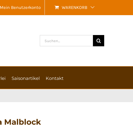
Mein Benutzerkonto
WARENKORB
Suche
nach:
lei
Saisonartikel
Kontakt
a Malblock