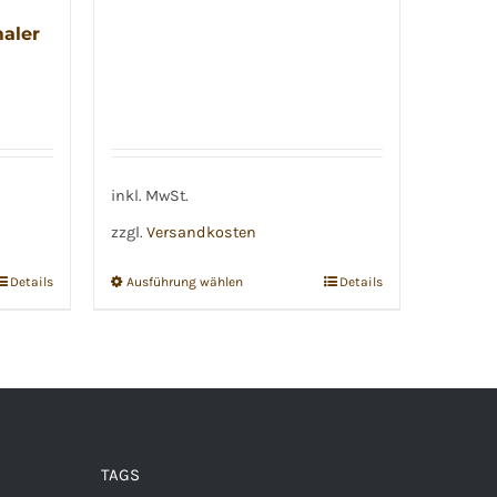
war:
ist:
aler
€1,29
€0,69.
inkl. MwSt.
zzgl.
Versandkosten
Details
Ausführung wählen
Details
Dieses
Produkt
weist
mehrere
Varianten
auf.
TAGS
Die