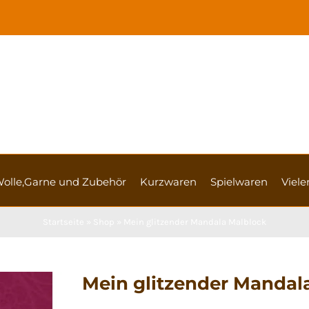
olle,Garne und Zubehör
Kurzwaren
Spielwaren
Vieler
Startseite
»
Shop
»
Mein glitzender Mandala Malblock
Mein glitzender Mandal