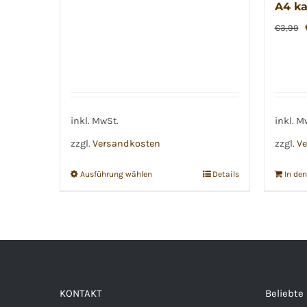
A4 ka
war:
ist:
€
3,99
€2,59
€1,69.
inkl. MwSt.
inkl. M
zzgl.
Versandkosten
zzgl.
Ve
Ausführung wählen
Details
In de
Dieses
Produkt
weist
mehrere
Varianten
auf.
KONTAKT
Beliebte
Die