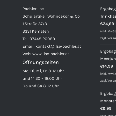
Optionen
Pachler Ilse
Ergobag
können
Schulartikel, Wohndekor & Co
Trinkfla
auf
1.Straße 37/3
€
24,99
der
3331 Kematen
inkl. MwSt
Produktseite
zzgl.
Vers
Tel:
07448 20089
gewählt
Email:
kontakt@ilse-pachler.at
werden
Ergobag 
Web:
www.ilse-pachler.at
Meerjun
Öffnungszeiten
€
14,99
Mo, Di, Mi, Fr, 8-12 Uhr
inkl. MwSt
und 14.30 – 18.00 Uhr
zzgl.
Vers
Do und Sa 8-12 Uhr
Ergobag
Monster
€
9,99
inkl. MwSt