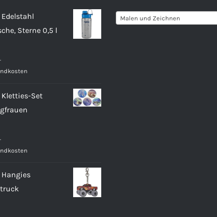
 Edelstahl
Malen und Zeichnen
sche, Sterne 0,5 l
.
andkosten
Kletties-Set
gfrauen
.
andkosten
 Hangies
truck
.