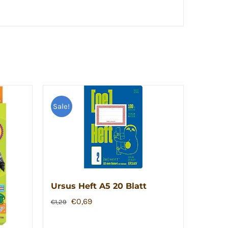
Sale!
Ursus Heft A5 20 Blatt
Ursprünglicher
Aktueller
€
0,69
€
1,29
Preis
Preis