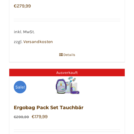
€
279,99
inkl. MwSt.
zzgl.
Versandkosten
Details
Ausverkauft
Sale!
Ergobag Pack Set Tauchbär
Ursprünglicher
Aktueller
€
179,99
€
299,99
Preis
Preis
war:
ist: