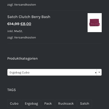
zzgl.
Versandkosten
Satch Clutch Berry Bash
Ursprünglicher
Aktueller
€
14,99
€
8,00
Preis
Preis
inkl. MwSt.
war:
ist:
zzgl.
Versandkosten
€14,99
€8,00.
Produktkategorien

Ergobag Cubo
×
TAGS
Cubo
Ergobag
Pack
Rucksack
Satch