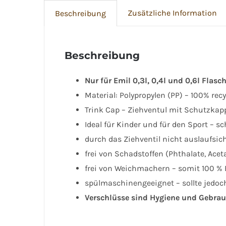
Zusätzliche Information
Beschreibung
Beschreibung
N
ur für
Emil 0,3l, 0,4l und 0,6l Flasc
Material: Polypropylen (PP) – 100% rec
Trink Cap – Ziehventul mit Schutzkap
Ideal für Kinder und für den Sport – s
durch das Ziehventil nicht auslaufsic
frei von Schadstoffen (Phthalate, Ace
frei von Weichmachern – somit 100 % B
spülmaschinengeeignet – sollte jedoc
Verschlüsse sind Hygiene und Gebrau