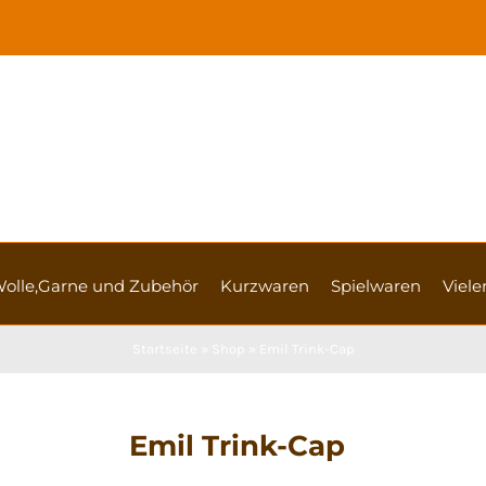
olle,Garne und Zubehör
Kurzwaren
Spielwaren
Vieler
Startseite
»
Shop
»
Emil Trink-Cap
Emil Trink-Cap