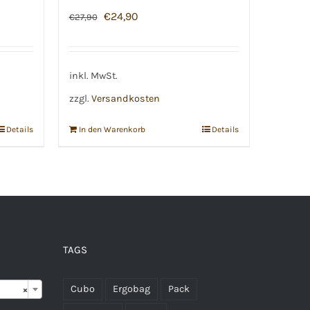
Ursprünglicher
Aktueller
€
24,90
€
27,90
Preis
Preis
war:
ist:
€27,90
€24,90.
inkl. MwSt.
zzgl.
Versandkosten
Details
In den Warenkorb
Details
TAGS

Cubo
Ergobag
Pack
×