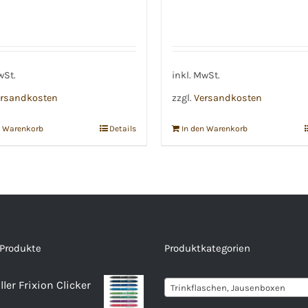
Preis
Preis
Preis
Preis
war:
ist:
war:
ist:
€27,90
€24,90.
€27,90
€24,90.
wSt.
inkl. MwSt.
rsandkosten
zzgl.
Versandkosten
n Warenkorb
Details
In den Warenkorb
 Produkte
Produktkategorien
ller Frixion Clicker
Trinkflaschen, Jausenboxen