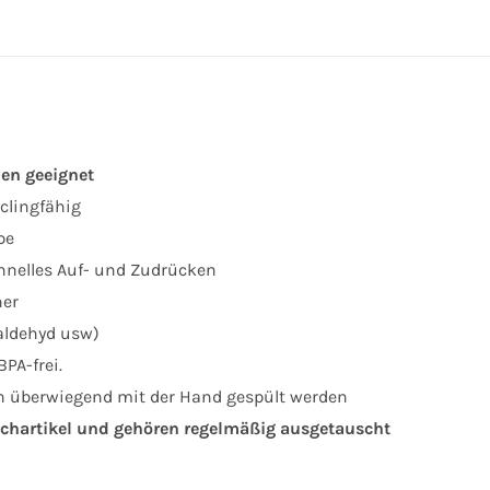
hen geeignet
yclingfähig
pe
chnelles Auf- und Zudrücken
her
taldehyd usw)
PA-frei.
h überwiegend mit der Hand gespült werden
chartikel und gehören regelmäßig ausgetauscht