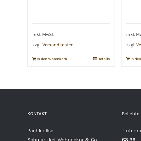
inkl. MwSt.
inkl. M
zzgl.
Versandkosten
zzgl.
Ve
In den Warenkorb
Details
In de
KONTAKT
Beliebte
Pachler Ilse
Tintenro
Schulartikel, Wohndekor & Co
€
3,39