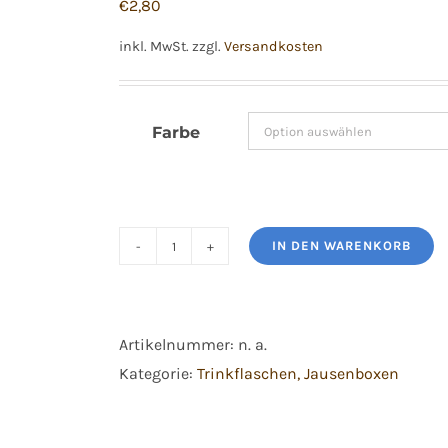
€
2,80
inkl. MwSt.
zzgl.
Versandkosten
Farbe
IN DEN WARENKORB
Emil
Trink-
Cap
Artikelnummer:
n. a.
Menge
Kategorie:
Trinkflaschen, Jausenboxen