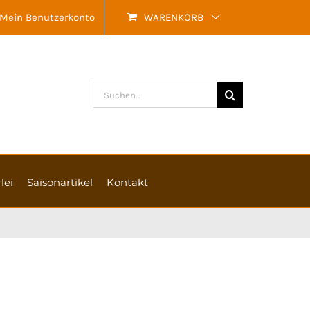
Mein Benutzerkonto
WARENKORB
Suche
nach:
lei
Saisonartikel
Kontakt