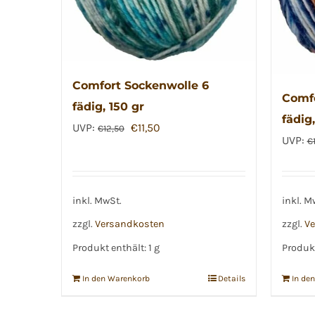
Comfort Sockenwolle 6
Comfo
fädig, 150 gr
fädig,
Ursprünglicher
Aktueller
UVP:
€
11,50
€
12,50
UVP:
€
Preis
Preis
war:
ist:
€12,50
€11,50.
inkl. MwSt.
inkl. M
zzgl.
Versandkosten
zzgl.
Ve
Produkt enthält: 1
g
Produkt
In den Warenkorb
Details
In de