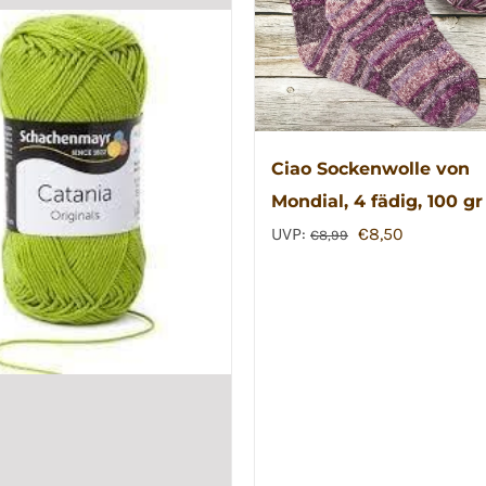
Ciao Sockenwolle von
Mondial, 4 fädig, 100 gr
Ursprünglicher
Aktueller
UVP:
€
8,50
€
8,99
Preis
Preis
war:
ist:
€8,99
€8,50.