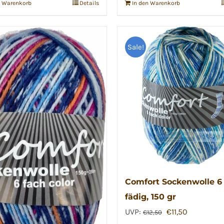
n Warenkorb
Details
In den Warenkorb
Sale!
Comfort Sockenwolle 6
fädig, 150 gr
Ursprünglicher
Aktueller
UVP:
€
11,50
€
12,50