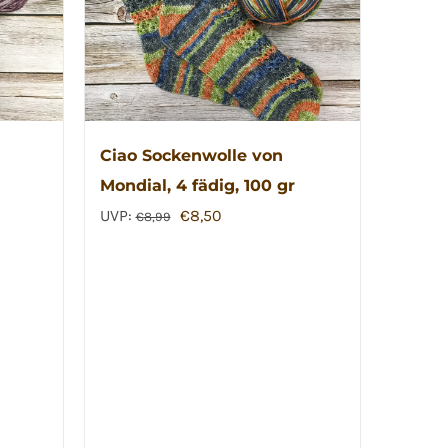
Ciao Sockenwolle von
Mondial, 4 fädig, 100 gr
Ursprünglicher
Aktueller
UVP:
€
8,50
€
8,99
Preis
Preis
war:
ist:
€8,99
€8,50.