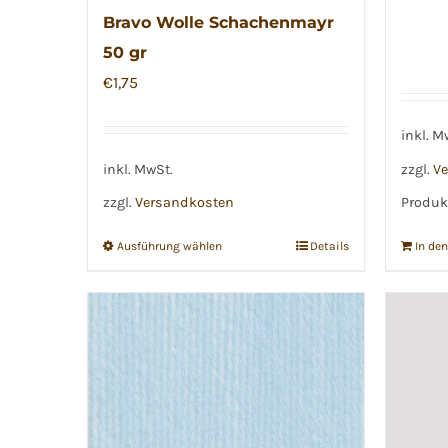
Bravo Wolle Schachenmayr
50 gr
€
1,75
inkl. M
inkl. MwSt.
zzgl.
Ve
zzgl.
Versandkosten
Produkt
Ausführung wählen
Details
In de
Dieses
Produkt
weist
mehrere
Varianten
auf.
Die