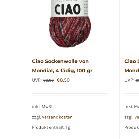
Ciao Sockenwolle von
Ciao 
Mondial, 4 fädig, 100 gr
Mondi
Ursprünglicher
Aktueller
UVP:
€
8,50
UVP:
€
8,99
€
Preis
Preis
war:
ist:
€8,99
€8,50.
inkl. MwSt.
inkl. M
zzgl.
Versandkosten
zzgl.
Ve
Produkt enthält: 1
g
Produkt