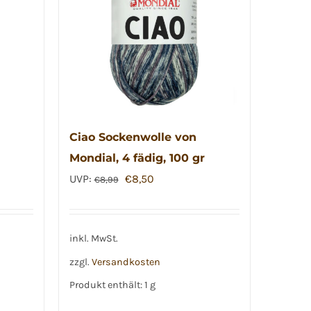
Ciao Sockenwolle von
Mondial, 4 fädig, 100 gr
Ursprünglicher
Aktueller
UVP:
€
8,50
€
8,99
Preis
Preis
war:
ist:
€8,99
€8,50.
inkl. MwSt.
zzgl.
Versandkosten
Produkt enthält: 1
g