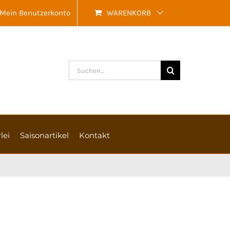
Mein Benutzerkonto
WARENKORB
Suche
nach:
lei
Saisonartikel
Kontakt