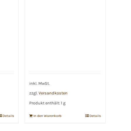
Preis
Preis
war:
ist:
€12,50
€11,50.
inkl. MwSt.
zzgl.
Versandkosten
Produkt enthält: 1
g
Details
In den Warenkorb
Details