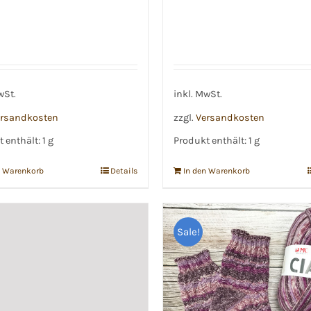
wSt.
inkl. MwSt.
rsandkosten
zzgl.
Versandkosten
 enthält: 1
g
Produkt enthält: 1
g
n Warenkorb
Details
In den Warenkorb
Sale!