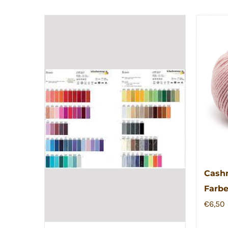
Cashm
Farbe
€
6,50