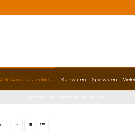
olle,Garne und Zubehör
Kurzwaren
Spielwaren
Vieler
Startseite
»
Wolle,Garne und Zubehör
»
Wolle
e