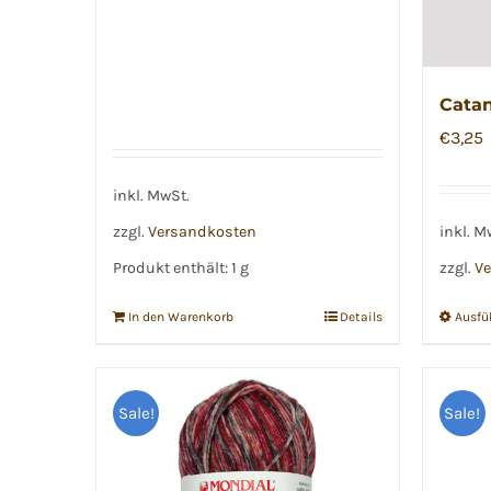
Cata
€
3,25
inkl. MwSt.
zzgl.
Versandkosten
inkl. M
Produkt enthält: 1
g
zzgl.
Ve
In den Warenkorb
Details
Ausfü
Sale!
Sale!