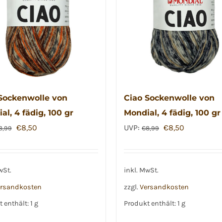
Die
Optionen
können
auf
der
Produktseite
gewählt
Sockenwolle von
Ciao Sockenwolle von
werden
al, 4 fädig, 100 gr
Mondial, 4 fädig, 100 gr
Ursprünglicher
Aktueller
Ursprünglicher
Aktueller
€
8,50
UVP:
€
8,50
8,99
€
8,99
Preis
Preis
Preis
Preis
war:
ist:
war:
ist:
€8,99
€8,50.
€8,99
€8,50.
wSt.
inkl. MwSt.
rsandkosten
zzgl.
Versandkosten
 enthält: 1
g
Produkt enthält: 1
g