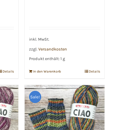
inkl. MwSt.
zzgl.
Versandkosten
Produkt enthält: 1
g
Details
In den Warenkorb
Details
Sale!