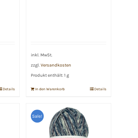
inkl. MwSt.
zzgl.
Versandkosten
Produkt enthält: 1
g
Details
In den Warenkorb
Details
Sale!