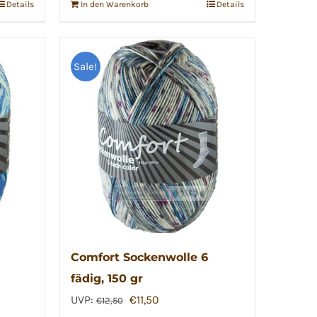
Details
In den Warenkorb
Details
Sale!
Comfort Sockenwolle 6
fädig, 150 gr
Ursprünglicher
Aktueller
UVP:
€
11,50
€
12,50