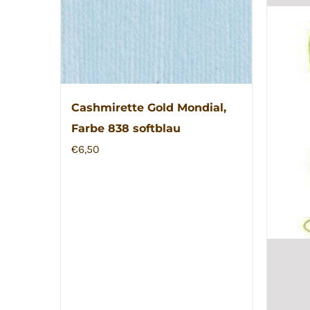
Optionen
können
auf
der
Produktseite
gewählt
Cashmirette Gold Mondial,
werden
Farbe 838 softblau
€
6,50