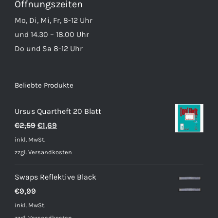
Öffnungszeiten
Mo, Di, Mi, Fr, 8-12 Uhr
und 14.30 – 18.00 Uhr
Do und Sa 8-12 Uhr
Beliebte Produkte
Ursus Quartheft 20 Blatt
Ursprünglicher
Aktueller
€
2,59
€
1,69
Preis
Preis
inkl. MwSt.
war:
ist:
zzgl.
Versandkosten
€2,59
€1,69.
Swaps Reflektive Black
€
9,99
inkl. MwSt.
zzgl.
Versandkosten