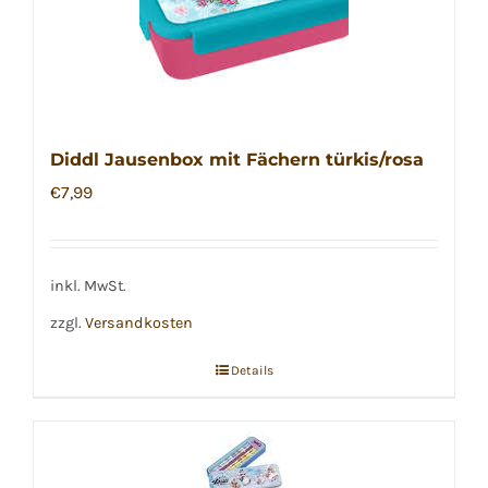
Diddl Jausenbox mit Fächern türkis/rosa
€
7,99
inkl. MwSt.
zzgl.
Versandkosten
Details