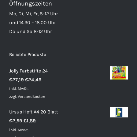
Öffnungszeiten
Mo, Di, Mi, Fr, 8-12 Uhr
und 14.30 – 18.00 Uhr
Do und Sa 8-12 Uhr
Beliebte Produkte
Jolly Farbstifte 24
Ursprünglicher
Aktueller
€
27,19
€
24,49
Preis
Preis
inkl. MwSt.
war:
ist:
zzgl.
Versandkosten
€27,19
€24,49.
Ursus Heft A4 20 Blatt
Ursprünglicher
Aktueller
€
2,59
€
1,89
Preis
Preis
inkl. MwSt.