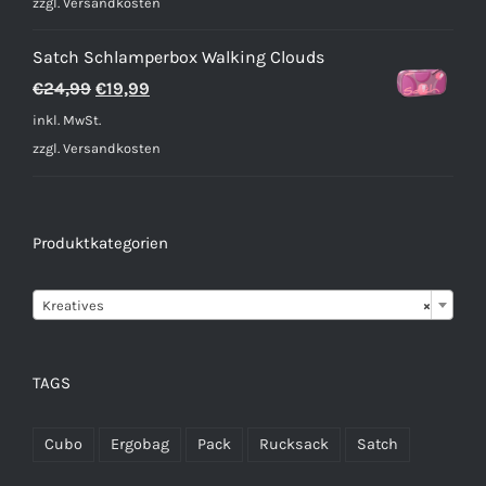
war:
ist:
zzgl.
Versandkosten
€2,59
€1,89.
Satch Schlamperbox Walking Clouds
Ursprünglicher
Aktueller
€
24,99
€
19,99
Preis
Preis
inkl. MwSt.
war:
ist:
zzgl.
Versandkosten
€24,99
€19,99.
Produktkategorien

Kreatives
×
TAGS
Cubo
Ergobag
Pack
Rucksack
Satch