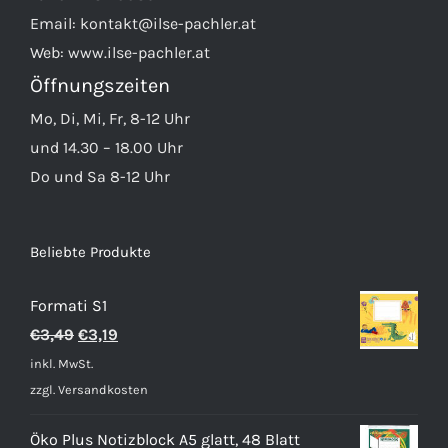
Email:
kontakt@ilse-pachler.at
Web:
www.ilse-pachler.at
Öffnungszeiten
Mo, Di, Mi, Fr, 8-12 Uhr
und 14.30 – 18.00 Uhr
Do und Sa 8-12 Uhr
Beliebte Produkte
Formati S1
Ursprünglicher
Aktueller
€
3,49
€
3,19
Preis
Preis
inkl. MwSt.
war:
ist:
zzgl.
Versandkosten
€3,49
€3,19.
Öko Plus Notizblock A5 glatt, 48 Blatt