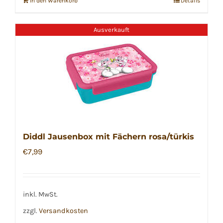
In den Warenkorb
Details
Ausverkauft
Diddl Jausenbox mit Fächern rosa/türkis
€
7,99
inkl. MwSt.
zzgl.
Versandkosten