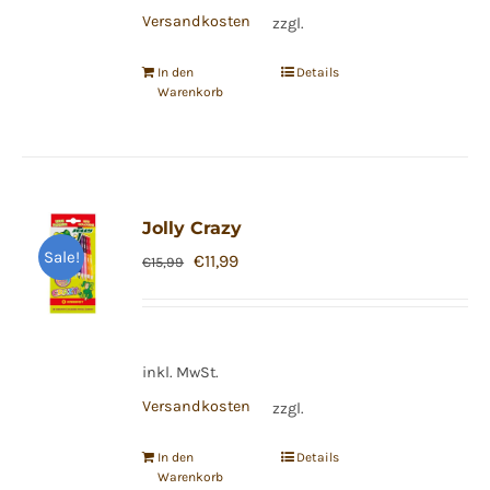
Versandkosten
zzgl.
In den
Details
Warenkorb
Jolly Crazy
Sale!
Ursprünglicher
Aktueller
€
11,99
€
15,99
Preis
Preis
war:
ist:
€15,99
€11,99.
inkl. MwSt.
Versandkosten
zzgl.
In den
Details
Warenkorb