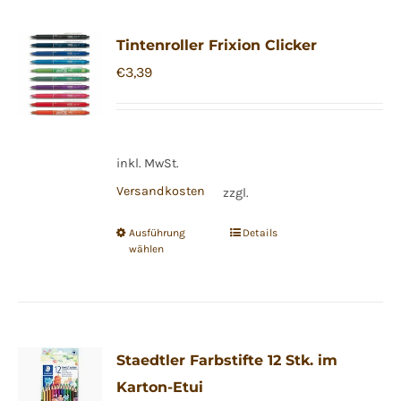
Varianten
Tintenroller Frixion Clicker
auf.
€
3,39
Die
Optionen
können
auf
inkl. MwSt.
der
Versandkosten
zzgl.
Produktseite
gewählt
Ausführung
Details
Dieses
wählen
werden
Produkt
weist
mehrere
Varianten
Staedtler Farbstifte 12 Stk. im
auf.
Karton-Etui
Die