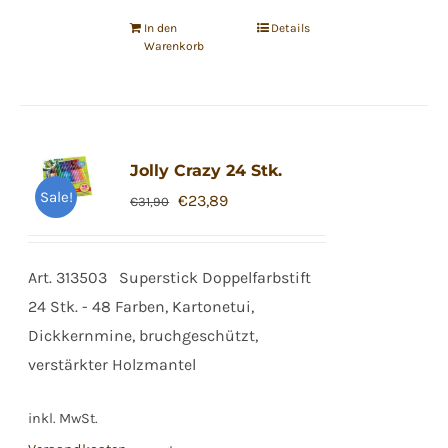
In den
Details
Warenkorb
Jolly Crazy 24 Stk.
Sale!
Ursprünglicher
Aktueller
€
23,89
€
31,90
Preis
Preis
war:
ist:
Art. 313503 Superstick Doppelfarbstift
€31,90
€23,89.
24 Stk. - 48 Farben, Kartonetui,
Dickkernmine, bruchgeschützt,
verstärkter Holzmantel
inkl. MwSt.