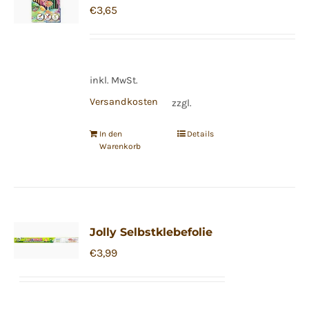
€
3,65
Optionen
können
auf
der
inkl. MwSt.
Produktseite
Versandkosten
zzgl.
gewählt
werden
In den
Details
Warenkorb
Jolly Selbstklebefolie
€
3,99