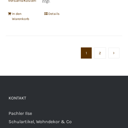
Versandkosten
zzgl.
In den
Details
Warenkorb
1
2
KONTAKT
Pachler Ilse
Schulartikel, Wohndekor & Co