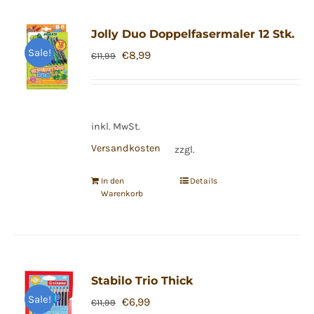
Jolly Duo Doppelfasermaler 12 Stk.
Sale!
Ursprünglicher
Aktueller
€
8,99
€
11,99
Preis
Preis
war:
ist:
€11,99
€8,99.
inkl. MwSt.
Versandkosten
zzgl.
In den
Details
Warenkorb
Stabilo Trio Thick
Sale!
Ursprünglicher
Aktueller
€
6,99
€
11,99