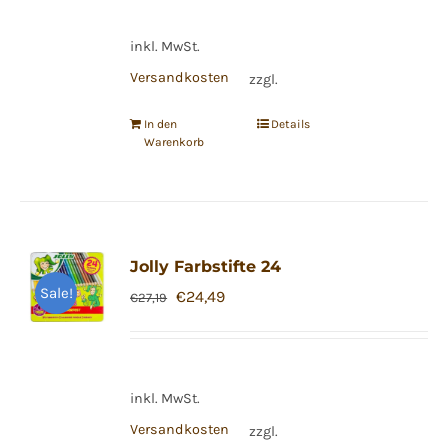
inkl. MwSt.
Versandkosten
zzgl.
In den
Details
Warenkorb
Jolly Farbstifte 24
Sale!
Ursprünglicher
Aktueller
€
24,49
€
27,19
Preis
Preis
war:
ist:
€27,19
€24,49.
inkl. MwSt.
Versandkosten
zzgl.