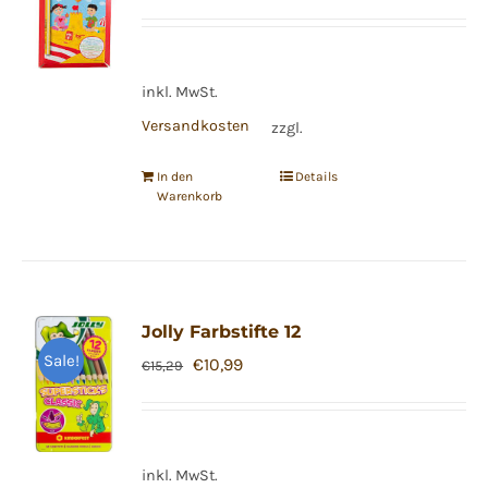
Preis
Preis
war:
ist:
€11,99
€6,99.
inkl. MwSt.
Versandkosten
zzgl.
In den
Details
Warenkorb
Jolly Farbstifte 12
Sale!
Ursprünglicher
Aktueller
€
10,99
€
15,29
Preis
Preis
war:
ist:
€15,29
€10,99.
inkl. MwSt.