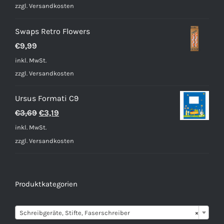
zzgl.
Versandkosten
Swaps Retro Flowers
€
9,99
inkl. MwSt.
zzgl.
Versandkosten
Ursus Formati C9
Ursprünglicher
Aktueller
€
3,69
€
3,19
Preis
Preis
inkl. MwSt.
war:
ist:
zzgl.
Versandkosten
€3,69
€3,19.
Produktkategorien

Schreibgeräte, Stifte, Faserschreiber
×