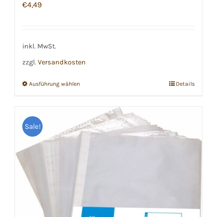
€
4,49
können
auf
der
inkl. MwSt.
Produktseite
gewählt
zzgl.
Versandkosten
werden
Ausführung wählen
Details
Dieses
Produkt
weist
Sale!
mehrere
Varianten
auf.
Die
Optionen
können
auf