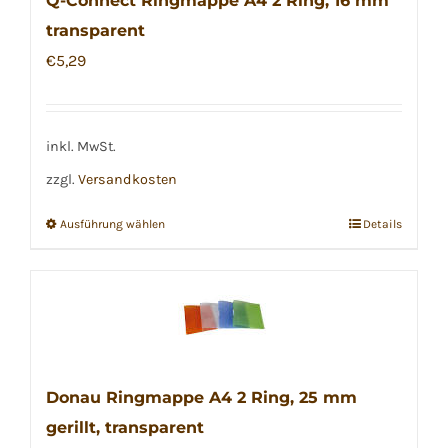
Q-Connect Ringmappe A4 2 Ring, 16 mm
transparent
€
5,29
inkl. MwSt.
zzgl.
Versandkosten
Ausführung wählen
Details
Dieses
Produkt
weist
mehrere
Varianten
auf.
Donau Ringmappe A4 2 Ring, 25 mm
Die
gerillt, transparent
Optionen