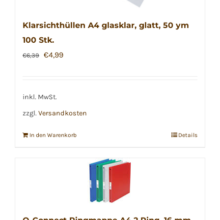
Klarsichthüllen A4 glasklar, glatt, 50 ym
100 Stk.
Ursprünglicher
Aktueller
€
4,99
€
6,39
Preis
Preis
war:
ist:
€6,39
€4,99.
inkl. MwSt.
zzgl.
Versandkosten
In den Warenkorb
Details