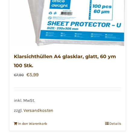
der
Produktseite
gewählt
werden
Klarsichthüllen A4 glasklar, glatt, 60 ym
100 Stk.
Ursprünglicher
Aktueller
€
5,99
€
7,90
Preis
Preis
war:
ist:
€7,90
€5,99.
inkl. MwSt.
zzgl.
Versandkosten
In den Warenkorb
Details