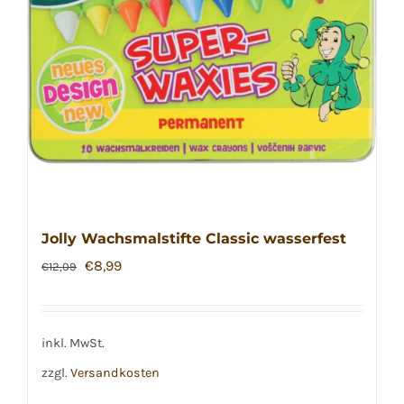
Jolly Wachsmalstifte Classic wasserfest
Ursprünglicher
Aktueller
€
8,99
€
12,09
Preis
Preis
war:
ist:
€12,09
€8,99.
inkl. MwSt.
zzgl.
Versandkosten