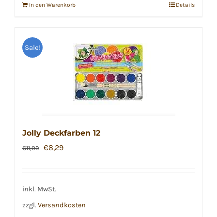
In den Warenkorb
Details
Sale!
Jolly Deckfarben 12
Ursprünglicher
Aktueller
€
8,29
€
11,09
Preis
Preis
war:
ist:
€11,09
€8,29.
inkl. MwSt.
zzgl.
Versandkosten