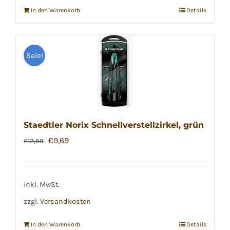
In den Warenkorb
Details
Sale!
Staedtler Norix Schnellverstellzirkel, grün
Ursprünglicher
Aktueller
€
9,69
€
12,99
Preis
Preis
war:
ist:
€12,99
€9,69.
inkl. MwSt.
zzgl.
Versandkosten
In den Warenkorb
Details