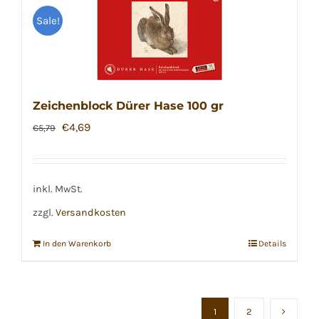
Sale!
Zeichenblock Dürer Hase 100 gr
Ursprünglicher
Aktueller
€
4,69
€
5,79
Preis
Preis
war:
ist:
€5,79
€4,69.
inkl. MwSt.
zzgl.
Versandkosten
In den Warenkorb
Details
1
2