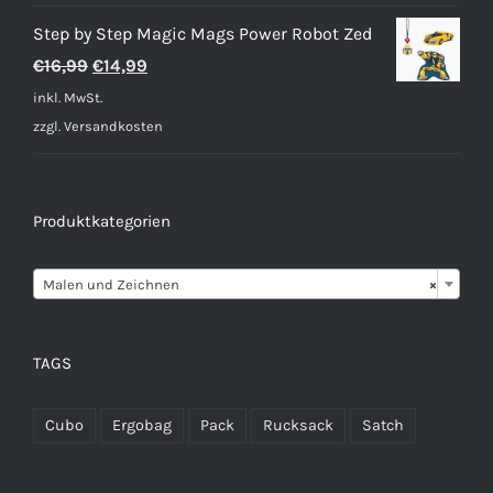
Step by Step Magic Mags Power Robot Zed
Ursprünglicher
Aktueller
€
16,99
€
14,99
Preis
Preis
inkl. MwSt.
war:
ist:
zzgl.
Versandkosten
€16,99
€14,99.
Produktkategorien

Malen und Zeichnen
×
TAGS
Cubo
Ergobag
Pack
Rucksack
Satch