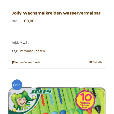
Jolly Wachsmalkreiden wasservermalbar
Ursprünglicher
Aktueller
€
8,99
€
12,09
Preis
Preis
war:
ist:
€12,09
€8,99.
inkl. MwSt.
zzgl.
Versandkosten
In den Warenkorb
Details
Sale!