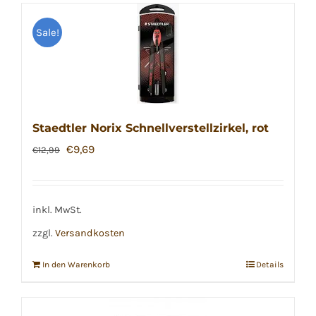
Sale!
Staedtler Norix Schnellverstellzirkel, rot
Ursprünglicher
Aktueller
€
9,69
€
12,99
Preis
Preis
war:
ist:
€12,99
€9,69.
inkl. MwSt.
zzgl.
Versandkosten
In den Warenkorb
Details