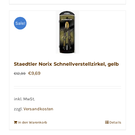
Sale!
Staedtler Norix Schnellverstellzirkel, gelb
Ursprünglicher
Aktueller
€
9,69
€
12,99
Preis
Preis
war:
ist:
€12,99
€9,69.
inkl. MwSt.
zzgl.
Versandkosten
In den Warenkorb
Details