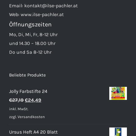
Email:
kontakt@ilse-pachler.at
Web:
www.ilse-pachler.at
Öffnungszeiten
Mo, Di, Mi, Fr, 8-12 Uhr
und 14.30 – 18.00 Uhr
Do und Sa 8-12 Uhr
Beliebte Produkte
Jolly Farbstifte 24
Ursprünglicher
Aktueller
€
27,19
€
24,49
Preis
Preis
inkl. MwSt.
war:
ist:
zzgl.
Versandkosten
€27,19
€24,49.
Ursus Heft A4 20 Blatt