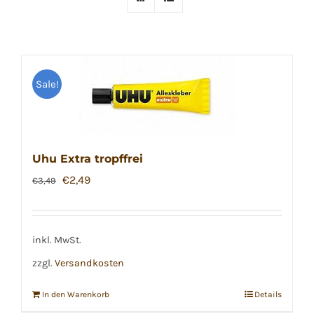
Sale!
Uhu Extra tropffrei
Ursprünglicher
Aktueller
€
2,49
€
3,49
Preis
Preis
war:
ist:
€3,49
€2,49.
inkl. MwSt.
zzgl.
Versandkosten
In den Warenkorb
Details