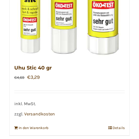
Uhu Stic 40 gr
Ursprünglicher
Aktueller
€
3,29
€
4,69
Preis
Preis
war:
ist:
€4,69
€3,29.
inkl. MwSt.
zzgl.
Versandkosten
In den Warenkorb
Details