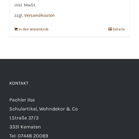
€2,69
€2,59.
inkl. MwSt.
zzgl.
Versandkosten
In den Warenkorb
Details
KONTAKT
Pachler Ilse
Schulartikel, Wohndekor & Co
1.Straße 37/3
3331 Kematen
Tel:
07448 20089