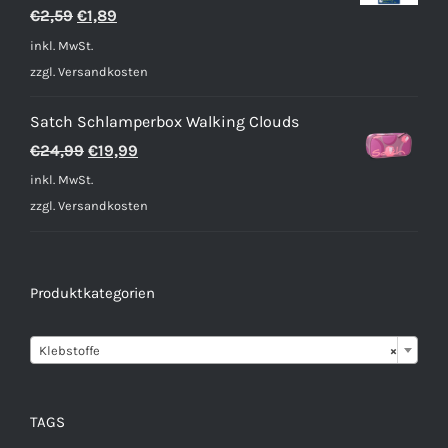
Ursprünglicher
Aktueller
€
2,59
€
1,89
Preis
Preis
inkl. MwSt.
war:
ist:
zzgl.
Versandkosten
€2,59
€1,89.
Satch Schlamperbox Walking Clouds
Ursprünglicher
Aktueller
€
24,99
€
19,99
Preis
Preis
inkl. MwSt.
war:
ist:
zzgl.
Versandkosten
€24,99
€19,99.
Produktkategorien

Klebstoffe
×
TAGS