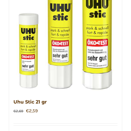
Uhu Stic 21 gr
Ursprünglicher
Aktueller
€
2,59
€
2,69
Preis
Preis
war:
ist: