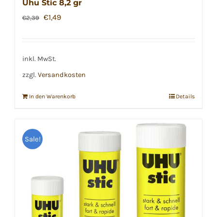
Uhu Stic 8,2 gr
Ursprünglicher
Aktueller
€
1,49
€
2,39
Preis
Preis
war:
ist:
€2,39
€1,49.
inkl. MwSt.
zzgl.
Versandkosten
In den Warenkorb
Details
Sale!