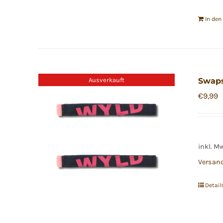
In de
Ausverkauft
Swap
€
9,99
inkl. M
Versan
Detail