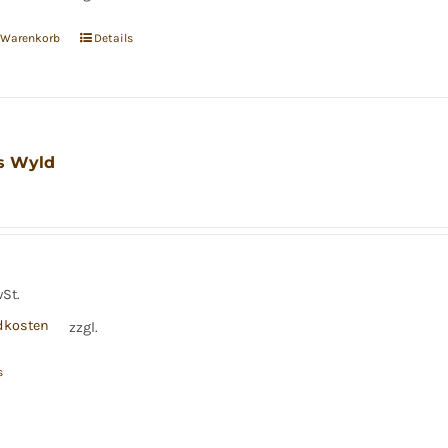
n Warenkorb
Details
s Wyld
wSt.
dkosten
zzgl.
s