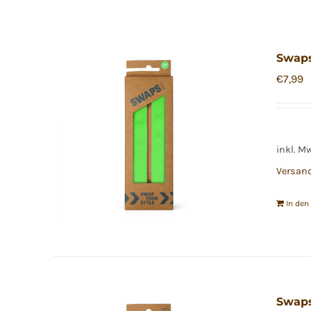
Swap
€
7,99
inkl. M
Versan
In de
Swap