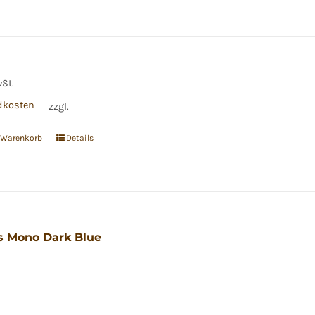
wSt.
dkosten
zzgl.
n Warenkorb
Details
 Mono Dark Blue