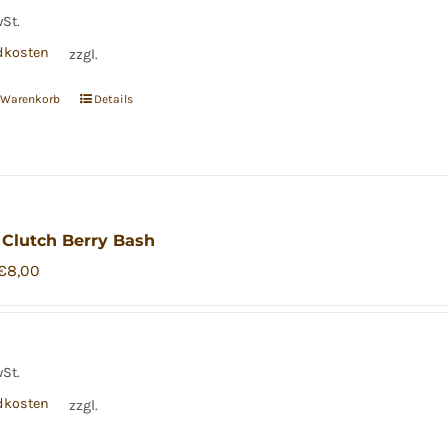
wSt.
dkosten
zzgl.
n Warenkorb
Details
 Clutch Berry Bash
Ursprünglicher
Aktueller
€
8,00
Preis
Preis
war:
ist:
€14,99
€8,00.
wSt.
dkosten
zzgl.