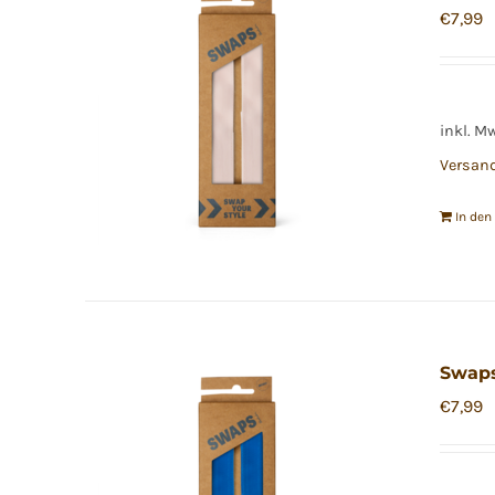
€
7,99
inkl. M
Versan
In de
Swaps
€
7,99