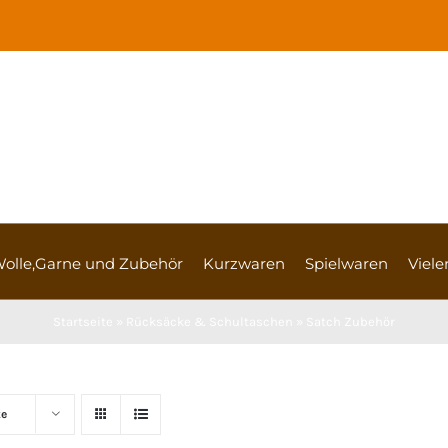
olle,Garne und Zubehör
Kurzwaren
Spielwaren
Vieler
Startseite
»
Rücksäcke & Schultaschen
»
Satch Zubehör
te