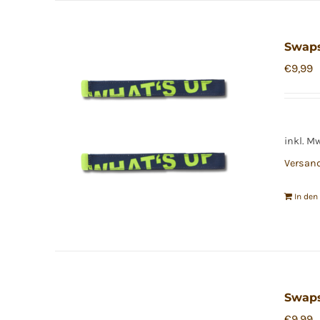
Swap
€
9,99
inkl. M
Versan
In de
Swaps
€
9,99