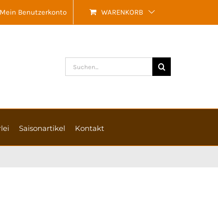
Mein Benutzerkonto
WARENKORB
Suche
nach:
lei
Saisonartikel
Kontakt