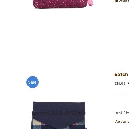
Detail
Satch
Sale!
€
14,99
inkl. M
Versan