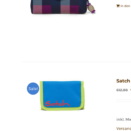
In de
Satch
Sale!
€
12,99
inkl. M
Versan