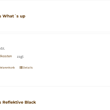
s What´s up
wSt.
dkosten
zzgl.
n Warenkorb
Details
 Reflektive Black