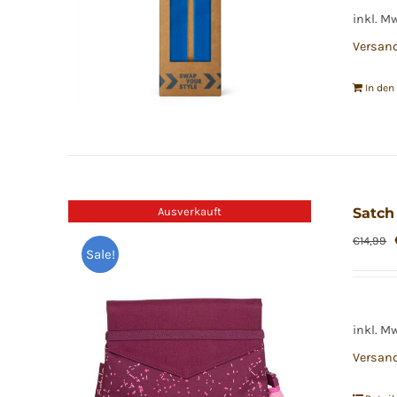
inkl. M
Versan
In de
Ausverkauft
Satch
€
14,99
Sale!
inkl. M
Versan