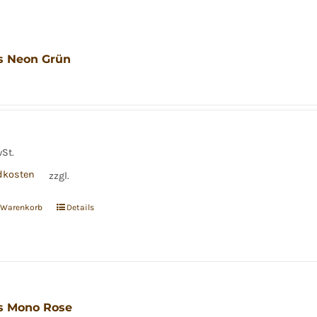
s Neon Grün
wSt.
dkosten
zzgl.
n Warenkorb
Details
s Mono Rose