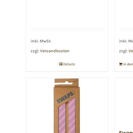
inkl. MwSt.
inkl. M
zzgl.
Versandkosten
zzgl.
Ve
Details
In de
Swaps