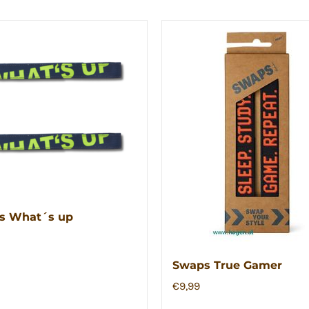
s What´s up
Swaps True Gamer
€
9,99