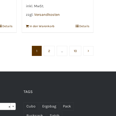
inkl. MwSt.
zzgl.
Versandkosten
Details
In den Warenkorb
Details
1
2
…
10
TAGS

Cubo
Ergobag
Pack
×
Rucksack
Satch