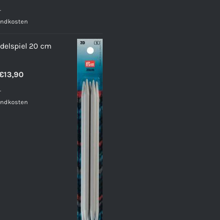
reis
Preis
.
ar:
ist:
andkosten
3,49
€2,49.
delspiel 20 cm
€
13,90
.
andkosten