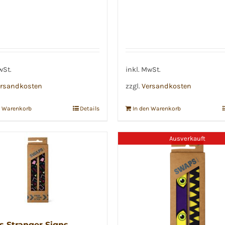
wSt.
inkl. MwSt.
rsandkosten
zzgl.
Versandkosten
n Warenkorb
Details
In den Warenkorb
Ausverkauft
 Stranger Signs