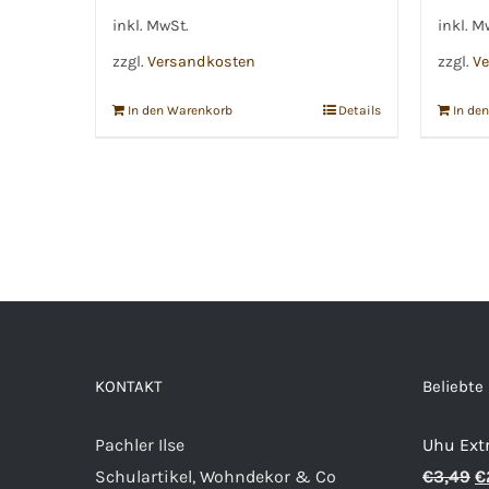
inkl. MwSt.
inkl. M
zzgl.
Versandkosten
zzgl.
Ve
In den Warenkorb
Details
In de
KONTAKT
Beliebte
Pachler Ilse
Uhu Extr
U
Schulartikel, Wohndekor & Co
€
3,49
€