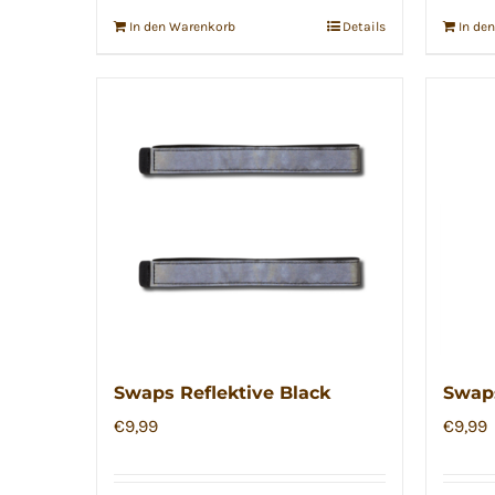
In den Warenkorb
Details
In de
Swaps Reflektive Black
Swaps
€
9,99
€
9,99