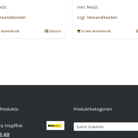
wSt.
inkl. MwSt.
rsandkosten
zzgl.
Versandkosten
n Warenkorb
Details
In den Warenkorb
 Produkte
Produktkategorien
a tropffrei
Satch Zubehör
rsprünglicher
Aktueller
2,49