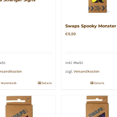
Swaps Spooky Monster
€
9,99
wSt.
inkl. MwSt.
rsandkosten
zzgl.
Versandkosten
n Warenkorb
Details
Details