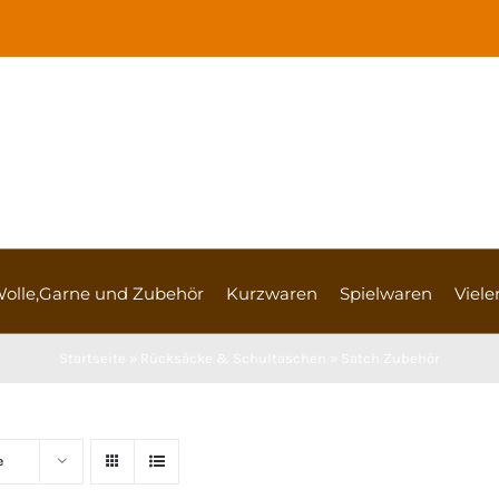
olle,Garne und Zubehör
Kurzwaren
Spielwaren
Vieler
Startseite
»
Rücksäcke & Schultaschen
»
Satch Zubehör
e