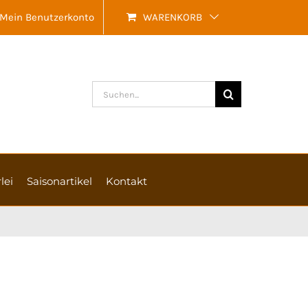
Mein Benutzerkonto
WARENKORB
Suche
nach:
lei
Saisonartikel
Kontakt