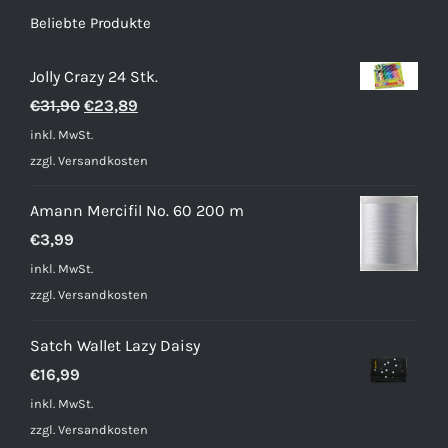
Beliebte Produkte
Jolly Crazy 24 Stk.
Ursprünglicher
Aktueller
€
31,90
€
23,89
Preis
Preis
inkl. MwSt.
war:
ist:
zzgl.
Versandkosten
€31,90
€23,89.
Amann Mercifil No. 60 200 m
€
3,99
inkl. MwSt.
zzgl.
Versandkosten
Satch Wallet Lazy Daisy
€
16,99
inkl. MwSt.
zzgl.
Versandkosten